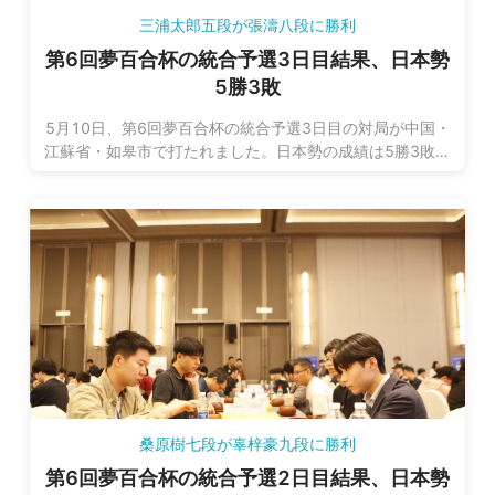
三浦太郎五段が張濤八段に勝利
第6回夢百合杯の統合予選3日目結果、日本勢
5勝3敗
5月10日、第6回夢百合杯の統合予選3日目の対局が中国・
江蘇省・如皋市で打たれました。日本勢の成績は5勝3敗と
なります。
桑原樹七段が辜梓豪九段に勝利
第6回夢百合杯の統合予選2日目結果、日本勢