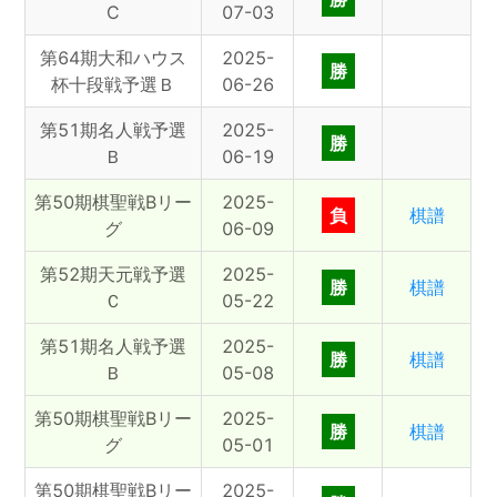
C
07-03
第64期大和ハウス
2025-
勝
杯十段戦予選Ｂ
06-26
第51期名人戦予選
2025-
勝
Ｂ
06-19
第50期棋聖戦Bリー
2025-
負
棋譜
グ
06-09
第52期天元戦予選
2025-
勝
棋譜
Ｃ
05-22
第51期名人戦予選
2025-
勝
棋譜
Ｂ
05-08
第50期棋聖戦Bリー
2025-
勝
棋譜
グ
05-01
第50期棋聖戦Bリー
2025-