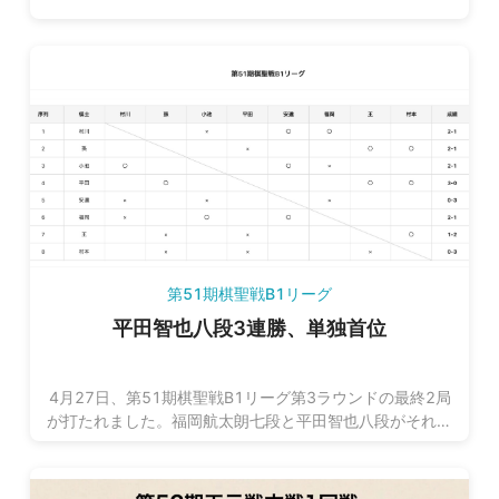
第51期棋聖戦B1リーグ
平田智也八段3連勝、単独首位
4月27日、第51期棋聖戦B1リーグ第3ラウンドの最終2局
が打たれました。福岡航太朗七段と平田智也八段がそれぞ
れ1勝を挙げました。