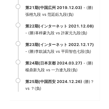
第21期(中国広州 2019.12.03)
- (勝)
張栩九段 vs 范廷鈺九段(負)
第22期(インターネット 2021.12.08)
- (勝)辜梓豪九段 vs 許家元九段(負)
第23期(インターネット 2022.12.17)
- (勝)李欽誠九段 vs 平田智也七段(負)
第24期(日本京都 2024.03.27)
- (勝)
楊鼎新九段 vs 一力遼九段(負)
第25期(中国西安 2024.12.26)
(勝)？
vs ？(負)