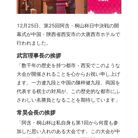
12月25日、第25回阿含・桐山杯日中決戦の開
幕式が中国・陝西省西安市の大唐西市ホテルで
行われました。
武宮理事長の挨拶
「数千年の歴史を持つ都市・西安でこのような
大会が開催されることを心からお祝い申し上げ
ます。一力遼九段と中国の陳梓健九段、両国を
代表する棋士の対局が、この歴史的な都市にふ
さわしい名勝負となることを期待しています」
常昊会長の挨拶
「阿含・桐山杯は私自身も第1回から何度も参
加した思い入れのある大会です。この大会が中