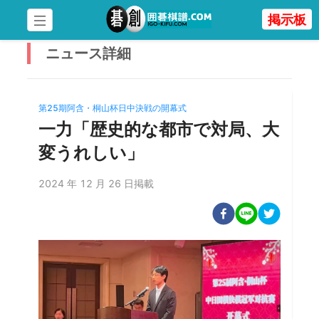
掲示板
ニュース
詳細
第25期阿含・桐山杯日中決戦の開幕式
一力「歴史的な都市で対局、大
変うれしい」
2024 年 12 月 26 日掲載