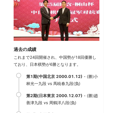
過去の成績
これまで24回開催され、中国勢が18回優勝し
ており、日本棋勢が6勝となります。
第1期(中国北京 2000.01.12)
- (勝)小
林光一九段 vs 馬暁春九段(負)
第2期(日本東京 2000.12.07)
- (勝)趙
善津九段 vs 周鶴洋八段(負)