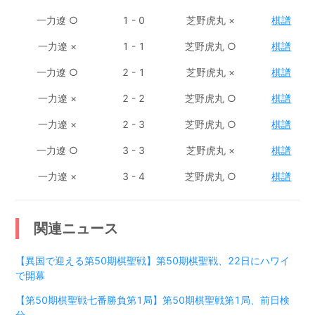
一力遼
○
1 - 0
芝野虎丸
×
棋譜
一力遼
×
1 - 1
芝野虎丸
○
棋譜
一力遼
○
2 - 1
芝野虎丸
×
棋譜
一力遼
×
2 - 2
芝野虎丸
○
棋譜
一力遼
×
2 - 3
芝野虎丸
○
棋譜
一力遼
○
3 - 3
芝野虎丸
×
棋譜
一力遼
×
3 - 4
芝野虎丸
○
棋譜
関連ニュース
【異国で迎える第50期棋聖戦】第50期棋聖戦、22日にハワイ
で開幕
【第50期棋聖戦七番勝負第1局】第50期棋聖戦第1局、前日検
分