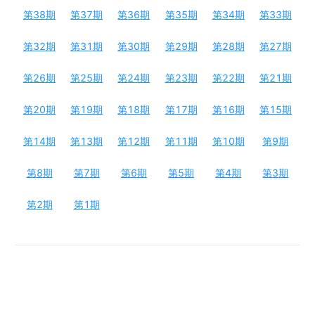
第
38
期
第
37
期
第
36
期
第
35
期
第
34
期
第
33
期
第
32
期
第
31
期
第
30
期
第
29
期
第
28
期
第
27
期
第
26
期
第
25
期
第
24
期
第
23
期
第
22
期
第
21
期
第
20
期
第
19
期
第
18
期
第
17
期
第
16
期
第
15
期
第
14
期
第
13
期
第
12
期
第
11
期
第
10
期
第
9
期
第
8
期
第
7
期
第
6
期
第
5
期
第
4
期
第
3
期
第
2
期
第
1
期