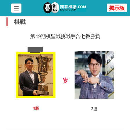
掲示板
棋戦
第49期棋聖戦挑戦手合七番勝負
👑
4勝
3勝