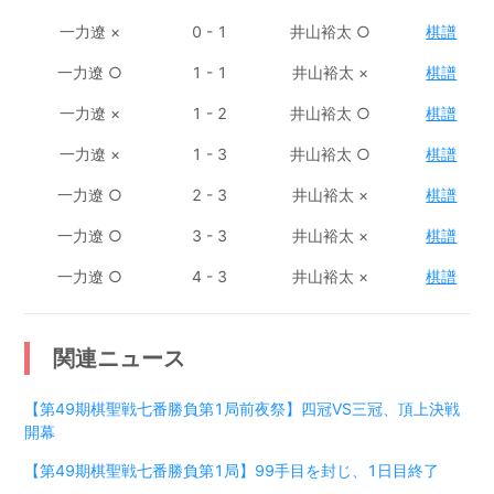
一力遼
×
0 - 1
井山裕太
○
棋譜
一力遼
○
1 - 1
井山裕太
×
棋譜
一力遼
×
1 - 2
井山裕太
○
棋譜
一力遼
×
1 - 3
井山裕太
○
棋譜
一力遼
○
2 - 3
井山裕太
×
棋譜
一力遼
○
3 - 3
井山裕太
×
棋譜
一力遼
○
4 - 3
井山裕太
×
棋譜
関連ニュース
【第49期棋聖戦七番勝負第1局前夜祭】四冠VS三冠、頂上決戦
開幕
【第49期棋聖戦七番勝負第1局】99手目を封じ、1日目終了