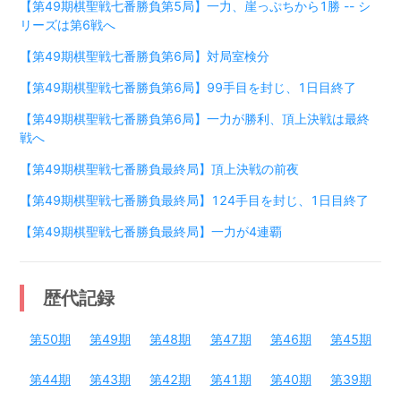
【第49期棋聖戦七番勝負第5局】一力、崖っぷちから1勝 -- シ
リーズは第6戦へ
【第49期棋聖戦七番勝負第6局】対局室検分
【第49期棋聖戦七番勝負第6局】99手目を封じ、1日目終了
【第49期棋聖戦七番勝負第6局】一力が勝利、頂上決戦は最終
戦へ
【第49期棋聖戦七番勝負最終局】頂上決戦の前夜
【第49期棋聖戦七番勝負最終局】124手目を封じ、1日目終了
【第49期棋聖戦七番勝負最終局】一力が4連覇
歴代記録
第
50
期
第
49
期
第
48
期
第
47
期
第
46
期
第
45
期
第
44
期
第
43
期
第
42
期
第
41
期
第
40
期
第
39
期