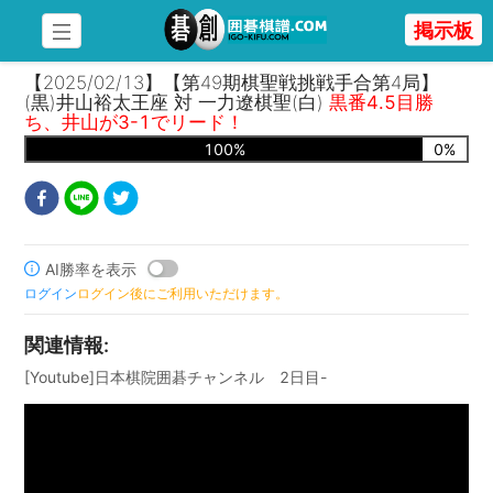
掲示板
【2025/02/13】【第49期棋聖戦挑戦手合第4局】
(黒)井山裕太王座 対 一力遼棋聖(白)
黒番4.5目勝
ち、井山が3-1でリード！
100
%
0
%
AI勝率を表示
ログイン
ログイン後にご利用いただけます。
関連情報
:
[Youtube]日本棋院囲碁チャンネル 2日目-