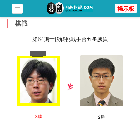
掲示板
棋戦
第64期十段戦挑戦手合五番勝負
👑
3勝
2勝