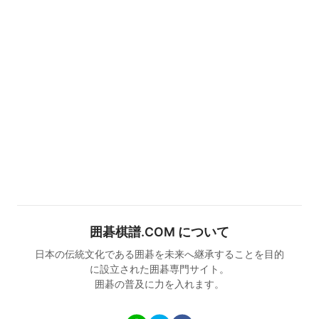
囲碁棋譜.COM について
日本の伝統文化である囲碁を未来へ継承することを目的
に設立された囲碁専門サイト。
囲碁の普及に力を入れます。