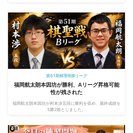
戦者決定トーナメントへの進出を決めました。
第51期棋聖戦Bリーグ
福岡航太朗本因坊が勝利、Aリーグ昇格可能
性が残された
福岡航太朗本因坊が村本渉五段に勝利を収め、最終成績を
5勝2敗としました。