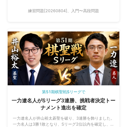
練習問題[20260804]、入門〜高段問題
第51期棋聖戦Sリーグで
一力遼名人がSリーグ3連勝、挑戦者決定トー
ナメント進出を確定
一力遼名人が井山裕太碁聖を破り、3連勝を飾りました。
一力名人は3勝1敗となり、Sリーグ2位以内を確定し、挑