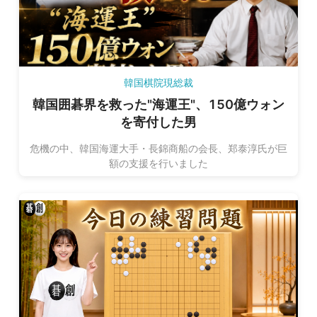
韓国棋院現総裁
韓国囲碁界を救った"海運王"、150億ウォン
を寄付した男
危機の中、韓国海運大手・長錦商船の会長、郑泰淳氏が巨
額の支援を行いました