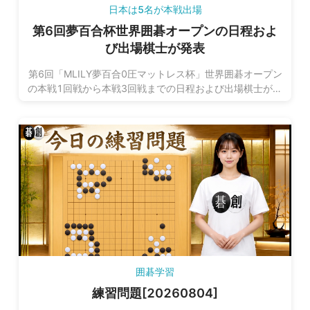
日本は5名が本戦出場
第6回夢百合杯世界囲碁オープンの日程およ
び出場棋士が発表
第6回「MLILY夢百合0圧マットレス杯」世界囲碁オープン
の本戦1回戦から本戦3回戦までの日程および出場棋士が発
表されました。
囲碁学習
練習問題[20260804]