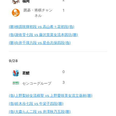
福岡
囲碁・将棋チャン
1
ネル
(勝)栁原咲輝初段 vs 高山希々花初段(負)
(負)謝依旻七段 vs 藤沢里菜女流本因坊(勝)
(勝)向井千瑛六段 vs 星合志保四段(負)
9/28
0
若鯉
3
センコーグループ
(負)上野梨紗女流棋聖 vs 上野愛咲美女流立葵杯(勝)
(負)鈴木歩七段 vs 牛栄子四段(勝)
(負)大森らん二段 vs 井澤秋乃五段(勝)