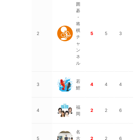
囲
碁
・
将
棋
1
2
5
5
3
チ
4
ャ
ン
ネ
ル
若
1
3
4
4
4
鯉
4
福
4
2
2
6
9
岡
名
5
古
2
2
6
5