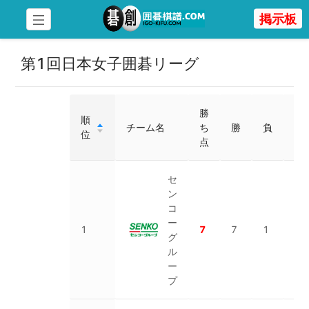
掲示板
第1回日本女子囲碁リーグ
勝
勝
順
チーム名
ち
勝
負
局
位
点
数
セ
ン
コ
ー
1
1
7
7
1
グ
8
ル
ー
プ