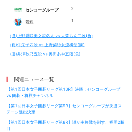
2
センコーグループ
1
若鯉
(勝)上野愛咲美女流名人 vs 大森らん二段(負)
(負)牛栄子四段 vs 上野梨紗女流棋聖(勝)
(勝)井澤秋乃五段 vs 奥田あや五段(負)
関連ニュース一覧
【第1回日本女子囲碁リーグ第10R】決勝：センコーグループ
vs 囲碁・将棋チャンネル
【第1回日本女子囲碁リーグ第9R】センコーグループが決勝ス
テージ進出決定
【第1回日本女子囲碁リーグ第8R】謝が主将戦を制す、福岡2勝
目