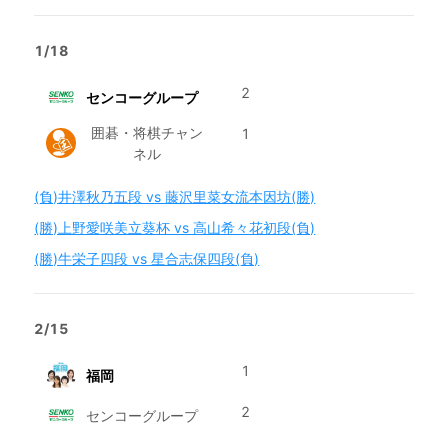
1/18
2
センコーグループ
囲碁・将棋チャン
1
ネル
(負)井澤秋乃五段 vs 藤沢里菜女流本因坊(勝)
(勝)上野愛咲美立葵杯 vs 高山希々花初段(負)
(勝)牛栄子四段 vs 星合志保四段(負)
2/15
1
福岡
2
センコーグループ