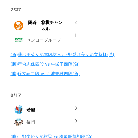
7/27
囲碁・将棋チャン
2
ネル
1
センコーグループ
(負)藤沢里菜女流本因坊 vs 上野愛咲美女流立葵杯(勝)
(勝)星合志保四段 vs 牛栄子四段(負)
(勝)徐文燕二段 vs 万波奈穂四段(負)
8/17
3
若鯉
0
福岡
(勝)上野梨紗女流棋聖 vs 栁原咲輝初段(負)