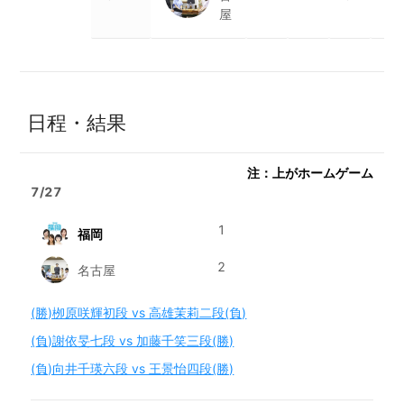
屋
日程・結果
注：上がホームゲーム
7/27
1
福岡
2
名古屋
(勝)栁原咲輝初段 vs 高雄茉莉二段(負)
(負)謝依旻七段 vs 加藤千笑三段(勝)
(負)向井千瑛六段 vs 王景怡四段(勝)