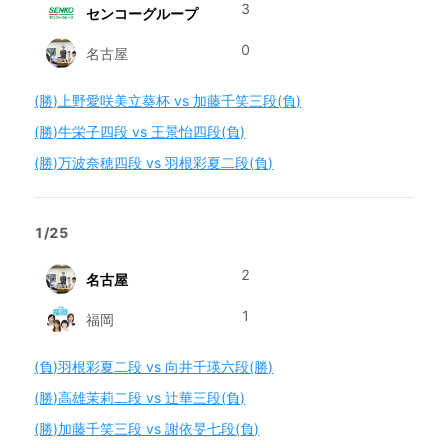
3
センコーグループ
0
名古屋
(勝)上野愛咲美立葵杯 vs 加藤千笑三段(負)
(勝)牛栄子四段 vs 王景怡四段(負)
(勝)万波奈穂四段 vs 羽根彩夏二段(負)
1/25
2
名古屋
1
福岡
(負)羽根彩夏二段 vs 向井千瑛六段(勝)
(勝)高雄茉莉二段 vs 辻華三段(負)
(勝)加藤千笑三段 vs 謝依旻七段(負)