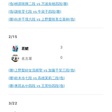
(負)栁原咲輝二段 vs 万波奈穂四段(勝)
(負)謝依旻七段 vs 牛栄子四段(勝)
(勝)向井千瑛六段 vs 上野愛咲美立葵杯(負)
2/15
3
若鯉
0
名古屋
(勝)上野梨紗女流棋聖 vs 加藤千笑三段(負)
(勝)鈴木歩七段 vs 高雄茉莉二段(負)
(勝)奥田あや四段 vs 王景怡四段(負)
3/22