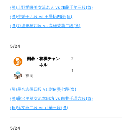
(勝)上野愛咲美女流名人 vs 加藤千笑三段(負)
(勝)牛栄子四段 vs 王景怡四段(負)
(勝)万波奈穂四段 vs 高雄茉莉二段(負)
5/24
囲碁・将棋チャン
2
ネル
1
福岡
(勝)星合志保四段 vs 謝依旻七段(負)
(勝)藤沢里菜女流本因坊 vs 向井千瑛六段(負)
(負)徐文燕二段 vs 辻華三段(勝)
5/24