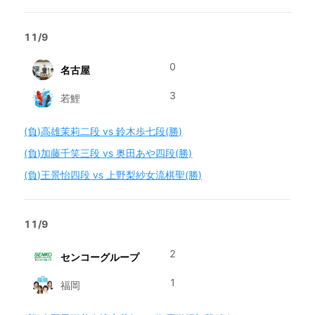
11/9
0
名古屋
3
若鯉
(負)高雄茉莉二段 vs 鈴木歩七段(勝)
(負)加藤千笑三段 vs 奥田あや四段(勝)
(負)王景怡四段 vs 上野梨紗女流棋聖(勝)
11/9
2
センコーグループ
1
福岡