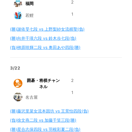
2
福岡
1
若鯉
(勝)謝依旻七段 vs 上野梨紗女流棋聖(負)
(勝)向井千瑛六段 vs 鈴木歩七段(負)
(負)栁原咲輝二段 vs 奥田あや四段(勝)
3/22
囲碁・将棋チャン
2
ネル
1
名古屋
(勝)藤沢里菜女流本因坊 vs 王景怡四段(負)
(負)徐文燕二段 vs 加藤千笑三段(勝)
(勝)星合志保四段 vs 羽根彩夏二段(負)