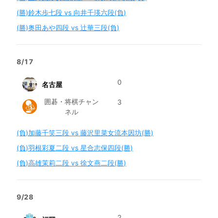
(勝)鈴木歩七段 vs 向井千瑛六段(負)
(勝)奥田あや四段 vs 辻華三段(負)
8/17
0
名古屋
囲碁・将棋チャン
3
ネル
(負)加藤千笑三段 vs 藤沢里菜女流本因坊(勝)
(負)羽根彩夏二段 vs 星合志保四段(勝)
(負)高雄茉莉二段 vs 徐文燕二段(勝)
9/28
2