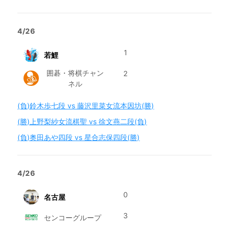
4/26
1
若鯉
囲碁・将棋チャン
2
ネル
(負)鈴木歩七段 vs 藤沢里菜女流本因坊(勝)
(勝)上野梨紗女流棋聖 vs 徐文燕二段(負)
(負)奥田あや四段 vs 星合志保四段(勝)
4/26
0
名古屋
3
センコーグループ