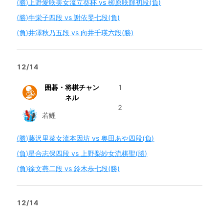
(勝)上野愛咲美女流立葵杯 vs 栁原咲輝初段(負)
(勝)牛栄子四段 vs 謝依旻七段(負)
(負)井澤秋乃五段 vs 向井千瑛六段(勝)
12/14
囲碁・将棋チャン
1
ネル
2
若鯉
(勝)藤沢里菜女流本因坊 vs 奥田あや四段(負)
(負)星合志保四段 vs 上野梨紗女流棋聖(勝)
(負)徐文燕二段 vs 鈴木歩七段(勝)
12/14