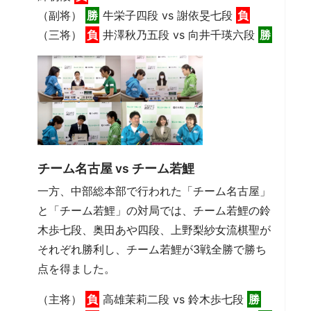
（副将）
勝
牛栄子四段 vs 謝依旻七段
負
（三将）
負
井澤秋乃五段 vs 向井千瑛六段
勝
チーム名古屋 vs チーム若鯉
一方、中部総本部で行われた「チーム名古屋」
と「チーム若鯉」の対局では、チーム若鯉の鈴
木歩七段、奥田あや四段、上野梨紗女流棋聖が
それぞれ勝利し、チーム若鯉が3戦全勝で勝ち
点を得ました。
（主将）
負
高雄茉莉二段 vs 鈴木歩七段
勝