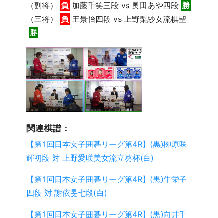
（副将）
負
加藤千笑三段 vs 奥田あや四段
勝
（三将）
負
王景怡四段 vs 上野梨紗女流棋聖
勝
関連棋譜：
【第1回日本女子囲碁リーグ第4R】(黒)栁原咲
輝初段 対 上野愛咲美女流立葵杯(白)
【第1回日本女子囲碁リーグ第4R】(黒)牛栄子
四段 対 謝依旻七段(白)
【第1回日本女子囲碁リーグ第4R】(黒)向井千