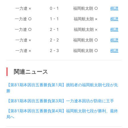
一力遼
×
0 - 1
福岡航太朗
○
棋譜
一力遼
○
1 - 1
福岡航太朗
×
棋譜
一力遼
○
2 - 1
福岡航太朗
×
棋譜
一力遼
×
2 - 2
福岡航太朗
○
棋譜
一力遼
×
2 - 3
福岡航太朗
○
棋譜
関連ニュース
【第81期本因坊五番勝負第1局】挑戦者の福岡航太朗七段が先
勝
【第81期本因坊五番勝負第3局】一力遼本因坊が防衛に王手
【第81期本因坊五番勝負第4局】福岡航太朗七段が勝利、最終
局へ