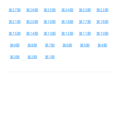
第
27
期
第
26
期
第
25
期
第
24
期
第
23
期
第
22
期
第
21
期
第
20
期
第
19
期
第
18
期
第
17
期
第
16
期
第
15
期
第
14
期
第
13
期
第
12
期
第
11
期
第
10
期
第
9
期
第
8
期
第
7
期
第
6
期
第
5
期
第
4
期
第
3
期
第
2
期
第
1
期