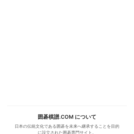
囲碁棋譜.COM について
日本の伝統文化である囲碁を未来へ継承することを目的
に設立された囲碁専門サイト。