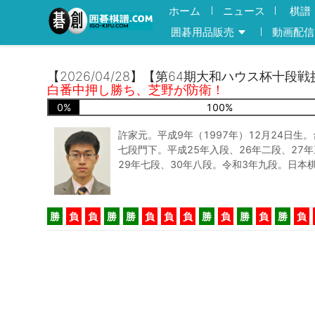
ホーム
ニュース
棋譜
囲碁用品販売
動画配信
【2026/04/28】【第64期大和ハウス杯十段
白番中押し勝ち、芝野が防衛！
0
%
100
%
許家元。平成9年（1997年）12月24日生
七段門下。平成25年入段、26年二段、27年
29年七段、30年八段。令和3年九段。日本
勝
負
負
勝
勝
負
負
負
勝
負
勝
負
勝
負