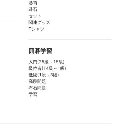
碁笥
碁石
セット
関連グッズ
Tシャツ
囲碁学習
入門(25級～15級)
級位者(14級～1級)
低段(1段～3段)
高段問題
布石問題
学習