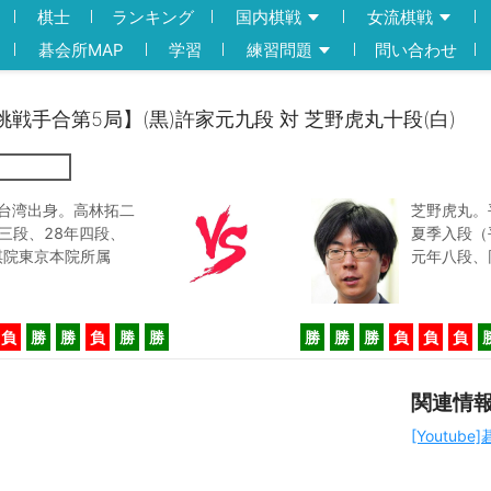
棋士
ランキング
国内棋戦
女流棋戦
碁会所MAP
学習
練習問題
問い合わせ
戦挑戦手合第5局】(黒)許家元九段 対 芝野虎丸十段(白)
。台湾出身。高林拓二
芝野虎丸。
三段、28年四段、
夏季入段（
棋院東京本院所属
元年八段、
負
勝
勝
負
勝
勝
勝
勝
勝
負
負
負
関連情
[Youtube]