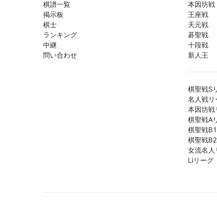
棋譜一覧
本因坊戦
掲示板
王座戦
棋士
天元戦
ランキング
碁聖戦
中継
十段戦
問い合わせ
新人王
棋聖戦S
名人戦リ
本因坊戦
棋聖戦A
棋聖戦B
棋聖戦B
女流名人
Liリーグ