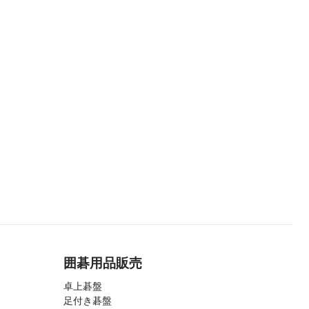
囲碁用品販売
卓上碁盤
足付き碁盤