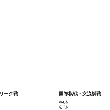
リーグ戦
国際棋戦・女流棋戦
農心杯
応氏杯