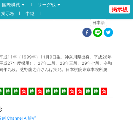
国際棋戦
リーグ戦
掲示板
掲示板
中継
登録
ログイン
日本語
平成11年（1999年）11月9日生。神奈川県出身。平成26年
平成27年度採用）。27年二段、28年三段、29年七段。令和
同年九段。芝野龍之介さんは実兄。日本棋院東京本院所属
勝
勝
勝
負
勝
負
勝
勝
勝
負
負
勝
勝
負
報
:
碁創 Channel AI解析