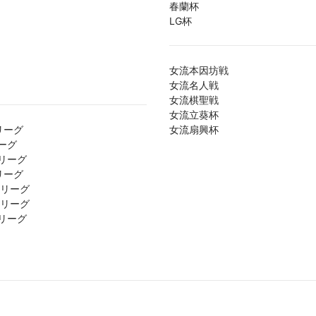
春蘭杯
LG杯
女流本因坊戦
女流名人戦
女流棋聖戦
女流立葵杯
リーグ
女流扇興杯
ーグ
リーグ
リーグ
1リーグ
2リーグ
リーグ