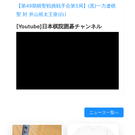
【第49期棋聖戦挑戦手合第5局】(黒)一力遼棋
聖 対 井山裕太王座(白)
[Youtube]日本棋院囲碁チャンネル
ニュース一覧へ