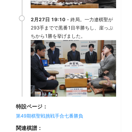
2月27日 19:10
- 終局。一力遼棋聖が
293手までで黒番1目半勝ちし、崖っぷ
ちから1勝を挙げました。
特設ページ：
第49期棋聖戦挑戦手合七番勝負
関連棋譜：