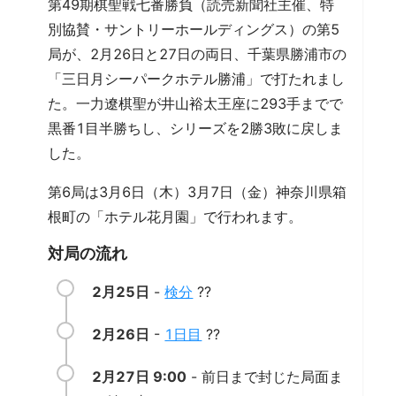
第49期棋聖戦七番勝負（読売新聞社主催、特
別協賛・サントリーホールディングス）の第5
局が、2月26日と27日の両日、千葉県勝浦市の
「三日月シーパークホテル勝浦」で打たれまし
た。一力遼棋聖が井山裕太王座に293手までで
黒番1目半勝ちし、シリーズを2勝3敗に戻しま
した。
第6局は3月6日（木）3月7日（金）神奈川県箱
根町の「ホテル花月園」で行われます。
対局の流れ
2月25日
-
検分
??
2月26日
-
1日目
??
2月27日 9:00
- 前日まで封じた局面ま