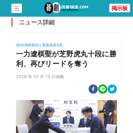
掲示板
ニュース
詳細
第50期棋聖戦七番勝負第3局
一力遼棋聖が芝野虎丸十段に勝
利、再びリードを奪う
2026 年 02 月 15 日掲載