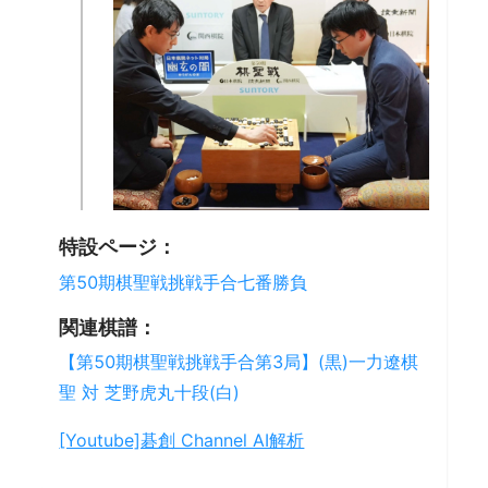
特設ページ：
第50期棋聖戦挑戦手合七番勝負
関連棋譜：
【第50期棋聖戦挑戦手合第3局】(黒)一力遼棋
聖 対 芝野虎丸十段(白)
[Youtube]碁創 Channel AI解析