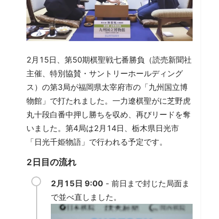
2月15日、第50期棋聖戦七番勝負（読売新聞社
主催、特別協賛・サントリーホールディング
ス）の第3局が福岡県太宰府市の「九州国立博
物館」で打たれました。一力遼棋聖がに芝野虎
丸十段白番中押し勝ちを収め、再びリードを奪
いました。第4局は2月14日、栃木県日光市
「日光千姫物語」で行われる予定です。
2日目の流れ
2月15日 9:00
- 前日まで封じた局面ま
で並べ直しました。