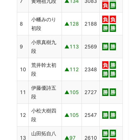
7
黄翊祖九段
▲134
3083
負
勝
小幡みのり
負
負
8
▲128
2188
初段
勝
勝
小県真樹九
9
▲113
2569
勝
勝
段
荒井幹太初
負
勝
10
▲112
2348
段
勝
勝
伊藤優詩五
11
▲105
2727
勝
勝
段
小松大樹四
12
▲105
2547
勝
勝
段
山田拓自八
勝
勝
13
▲97
2610