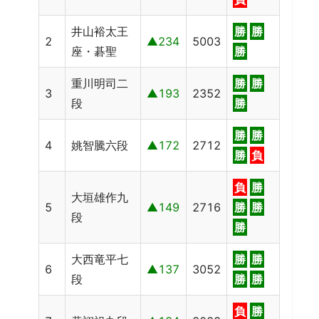
井山裕太王
勝
勝
2
▲234
5003
座・碁聖
勝
重川明司二
勝
勝
3
▲193
2352
段
勝
勝
勝
4
姚智騰六段
▲172
2712
勝
負
負
勝
大垣雄作九
5
▲149
2716
勝
勝
段
勝
大西竜平七
勝
勝
6
▲137
3052
段
勝
勝
負
勝