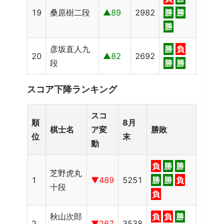
19
桑原樹二段
▲89
2982
勝
勝
勝
彦坂直人九
勝
負
20
▲82
2692
段
勝
勝
スコア下降ランキング
スコ
順
8月
棋士名
ア変
勝敗
位
末
動
負
勝
勝
芝野虎丸
1
▼489
5251
勝
勝
負
十段
負
秋山次郎
負
負
勝
2
▼267
3538