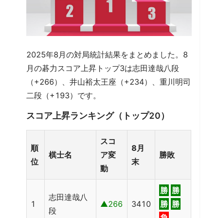
2025年8月の対局統計結果をまとめました。8
月の碁力スコア上昇トップ3は志田達哉八段
（+266）、井山裕太王座（+234）、重川明司
二段（+193）です。
スコア上昇ランキング（トップ20）
スコ
順
8月
棋士名
ア変
勝敗
位
末
動
勝
勝
志田達哉八
1
▲266
3410
勝
勝
段
負