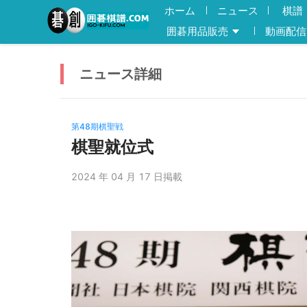
ホーム
ニュース
棋譜
囲碁用品販売
動画配信
ニュース
詳細
第48期棋聖戦
棋聖就位式
2024 年 04 月 17 日掲載