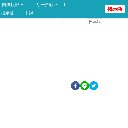
国際棋戦
リーグ戦
掲示板
掲示板
中継
登録
ログイン
日本語