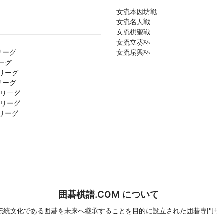
女流本因坊戦
女流名人戦
女流棋聖戦
女流立葵杯
リーグ
女流扇興杯
ーグ
リーグ
リーグ
1リーグ
2リーグ
リーグ
囲碁棋譜.COM について
伝統文化である囲碁を未来へ継承することを目的に設立された囲碁専門