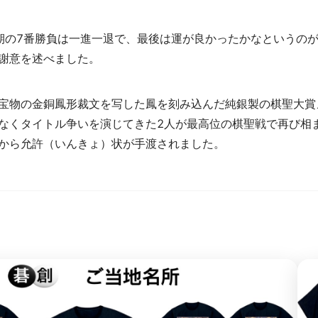
期の7番勝負は一進一退で、最後は運が良かったかなというの
謝意を述べました。
宝物の金銅鳳形裁文を写した鳳を刻み込んだ純銀製の棋聖大賞メ
なくタイトル争いを演じてきた2人が最高位の棋聖戦で再び相
から允許（いんきょ）状が手渡されました。