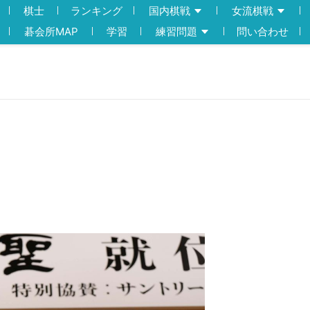
棋士
ランキング
国内棋戦
女流棋戦
碁会所MAP
学習
練習問題
問い合わせ