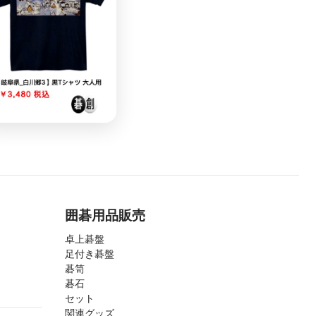
囲碁用品販売
卓上碁盤
足付き碁盤
碁笥
碁石
セット
関連グッズ