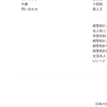
中継
十段戦
問い合わせ
新人王
棋聖戦S
名人戦リ
本因坊戦
棋聖戦A
棋聖戦B
棋聖戦B
女流名人
Liリーグ
日本の