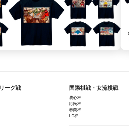
リーグ戦
国際棋戦・女流棋戦
農心杯
応氏杯
春蘭杯
LG杯