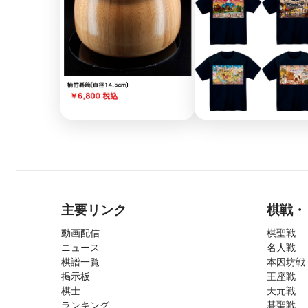
主要リンク
棋戦・
動画配信
棋聖戦
ニュース
名人戦
棋譜一覧
本因坊戦
掲示板
王座戦
棋士
天元戦
ランキング
碁聖戦