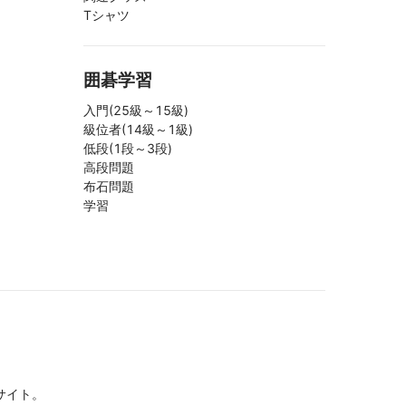
Tシャツ
囲碁学習
入門(25級～15級)
級位者(14級～1級)
低段(1段～3段)
高段問題
布石問題
学習
サイト。