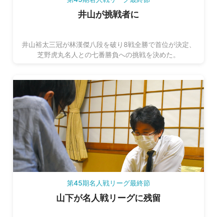
井山が挑戦者に
井山裕太三冠が林漢傑八段を破り8戦全勝で首位が決定、
芝野虎丸名人との七番勝負への挑戦を決めた。
第45期名人戦リーグ最終節
山下が名人戦リーグに残留