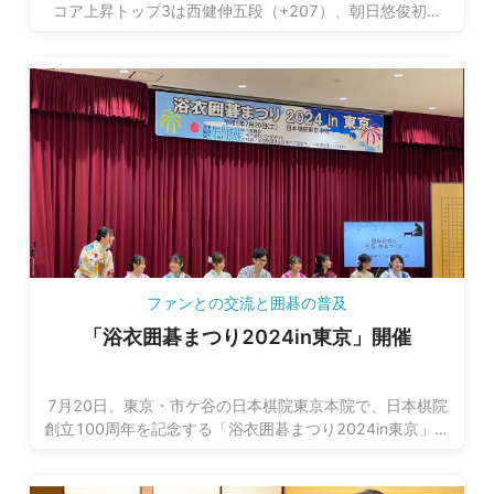
コア上昇トップ3は西健伸五段（+207）、朝日悠俊初段
（+183）、星合志保四段（+155）です。
ファンとの交流と囲碁の普及
「浴衣囲碁まつり2024in東京」開催
7月20日、東京・市ケ谷の日本棋院東京本院で、日本棋院
創立100周年を記念する「浴衣囲碁まつり2024in東京」が
開催されました。このイベントは、昨年のプレ100周年イ
ベントに続く、ファンとの交流と囲碁の普及を目的とした