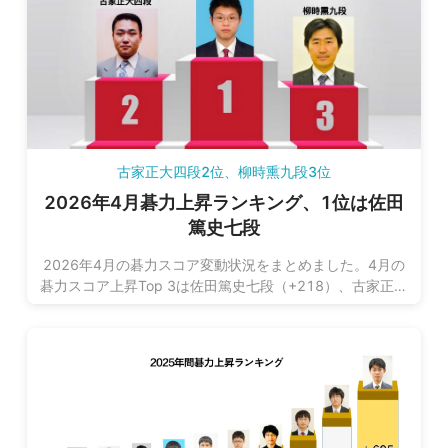
古家正大四段2位、柳時熏九段3位
2026年4月碁力上昇ランキング、1位は佐田
篤史七段
2026年4月の碁力スコア変動状況をまとめました。4月の
碁力スコア上昇Top 3は佐田篤史七段（+218）、古家正大
四段（+154）、柳時熏九段（+113）です。