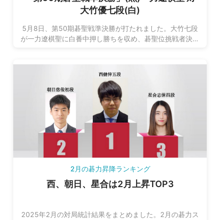
大竹優七段(白)
5月8日、第50期碁聖戦準決勝が打たれました。大竹七段
が一力遼棋聖に白番中押し勝ちを収め、碁聖位挑戦者決定
戦進出を果たしました。挑戦者決定戦の相手は芝野虎丸十
段と林漢傑八段の勝者です。
2月の碁力昇降ランキング
西、朝日、星合は2月上昇TOP3
2025年2月の対局統計結果をまとめました。2月の碁力ス