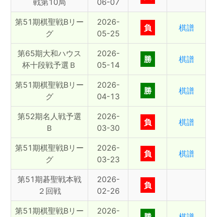
戦第10局
06-07
第51期棋聖戦Bリー
2026-
負
棋譜
グ
05-25
第65期大和ハウス
2026-
勝
棋譜
杯十段戦予選Ｂ
05-14
第51期棋聖戦Bリー
2026-
勝
棋譜
グ
04-13
第52期名人戦予選
2026-
負
棋譜
Ｂ
03-30
第51期棋聖戦Bリー
2026-
負
棋譜
グ
03-23
第51期碁聖戦本戦
2026-
負
２回戦
02-26
第51期棋聖戦Bリー
2026-
勝
棋譜