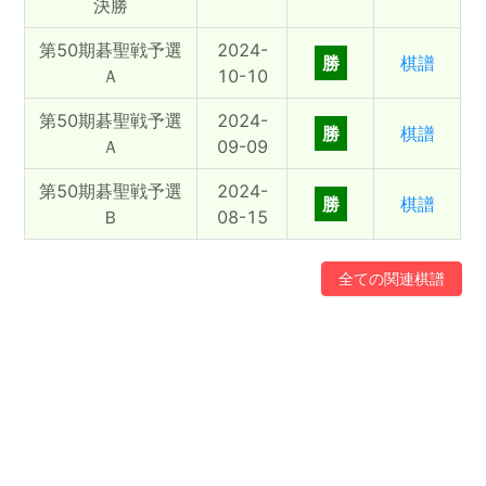
決勝
第50期碁聖戦予選
2024-
勝
棋譜
Ａ
10-10
第50期碁聖戦予選
2024-
勝
棋譜
Ａ
09-09
第50期碁聖戦予選
2024-
勝
棋譜
Ｂ
08-15
全ての関連棋譜