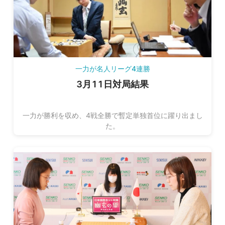
一力が名人リーグ4連勝
3月11日対局結果
一力が勝利を収め、4戦全勝で暫定単独首位に躍り出まし
た。