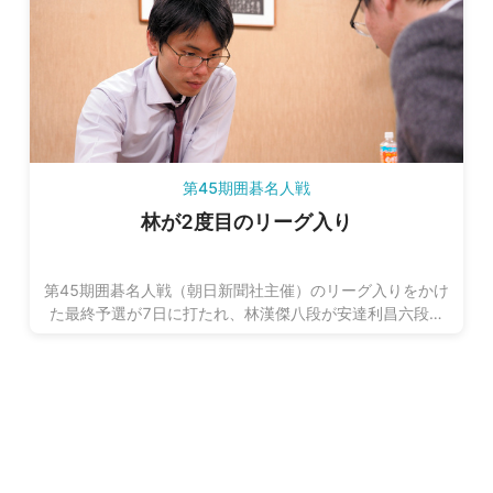
だ。
第45期囲碁名人戦
林が2度目のリーグ入り
第45期囲碁名人戦（朝日新聞社主催）のリーグ入りをかけ
た最終予選が7日に打たれ、林漢傑八段が安達利昌六段に
白番2目半勝ちし、9期ぶり2度目のリーグ入りを決めた。