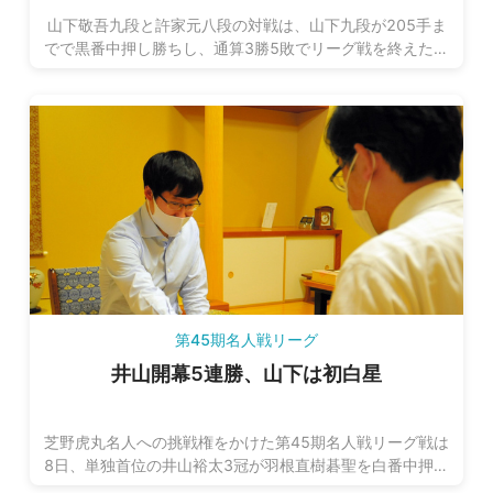
山下敬吾九段と許家元八段の対戦は、山下九段が205手ま
でで黒番中押し勝ちし、通算3勝5敗でリーグ戦を終えた。
大阪で行われた井山裕太棋聖―林漢傑八段戦で林八段が敗
れて3勝5敗となったため、シード順位の差でリーグ残留が
決まった。
第45期名人戦リーグ
井山開幕5連勝、山下は初白星
芝野虎丸名人への挑戦権をかけた第45期名人戦リーグ戦は
8日、単独首位の井山裕太3冠が羽根直樹碁聖を白番中押し
で破った。これで開幕5連勝とし、挑戦権獲得に向けて大