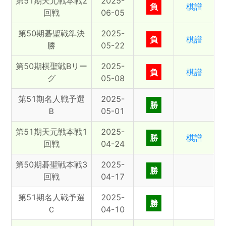
第51期天元戦本戦2
2025-
負
棋譜
回戦
06-05
第50期碁聖戦準決
2025-
負
棋譜
勝
05-22
第50期棋聖戦Bリー
2025-
負
棋譜
グ
05-08
第51期名人戦予選
2025-
勝
Ｂ
05-01
第51期天元戦本戦1
2025-
勝
棋譜
回戦
04-24
第50期碁聖戦本戦3
2025-
勝
回戦
04-17
第51期名人戦予選
2025-
勝
Ｃ
04-10