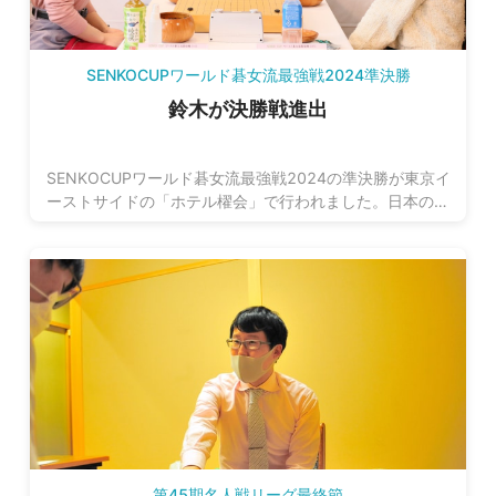
SENKOCUPワールド碁女流最強戦2024準決勝
鈴木が決勝戦進出
SENKOCUPワールド碁女流最強戦2024の準決勝が東京イ
ーストサイドの「ホテル櫂会」で行われました。日本の鈴
木歩七段が決勝戦へ進出しました。
第45期名人戦リーグ最終節