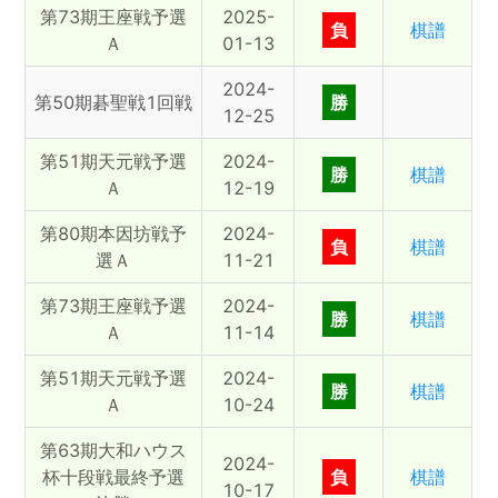
第73期王座戦予選
2025-
負
棋譜
Ａ
01-13
2024-
第50期碁聖戦1回戦
勝
12-25
第51期天元戦予選
2024-
勝
棋譜
Ａ
12-19
第80期本因坊戦予
2024-
負
棋譜
選Ａ
11-21
第73期王座戦予選
2024-
勝
棋譜
Ａ
11-14
第51期天元戦予選
2024-
勝
棋譜
Ａ
10-24
第63期大和ハウス
2024-
杯十段戦最終予選
負
棋譜
10-17