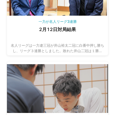
一力が名人リーグ3連勝
2月12日対局結果
名人リーグは一力遼三冠が井山裕太二冠に白番中押し勝ち
し、リーグ３連勝としました。敗れた井山二冠は１勝１
敗。左辺で際どい攻防となった本局。一力三冠が難解な読
み合いを制しました。