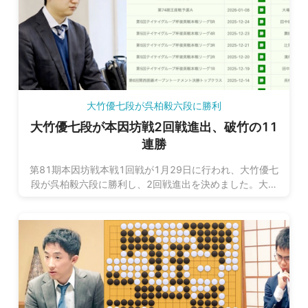
大竹優七段が呉柏毅六段に勝利
大竹優七段が本因坊戦2回戦進出、破竹の11
連勝
第81期本因坊戦本戦1回戦が1月29日に行われ、大竹優七
段が呉柏毅六段に勝利し、2回戦進出を決めました。大竹
七段は、昨年12月から現在までの2か月間で公式戦11連勝
を記録しています。