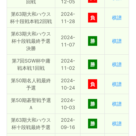
回戦
12-05
第63期大和ハウス
2024-
負
棋譜
杯十段戦本戦2回戦
11-28
第63期大和ハウス
2024-
杯十段戦最終予選
勝
棋譜
11-07
決勝
第7回SGW杯中庸
2024-
勝
棋譜
戦本戦1回戦
11-02
第50期名人戦最終
2024-
負
棋譜
予選
10-24
第50期碁聖戦予選
2024-
勝
棋譜
Ａ
10-03
第63期大和ハウス
2024-
勝
棋譜
杯十段戦最終予選
09-16