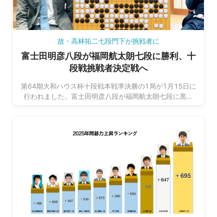
故・高林拓二七段門下が挑戦者に
富士田明彦八段が福岡航太朗七段に勝利、十
段戦挑戦者決定戦へ
第64期大和ハウス杯十段戦本戦準決勝の1局が1月15日に
行われました。富士田明彦八段が福岡航太朗七段に黒番
1.5目勝ちを収め、挑戦者決定戦進出を決めました。