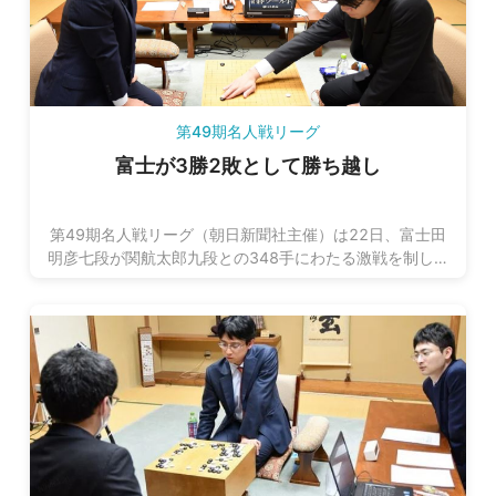
第49期名人戦リーグ
富士が3勝2敗として勝ち越し
第49期名人戦リーグ（朝日新聞社主催）は22日、富士田
明彦七段が関航太郎九段との348手にわたる激戦を制し、
リーグスコアを3勝2敗として白星先行。