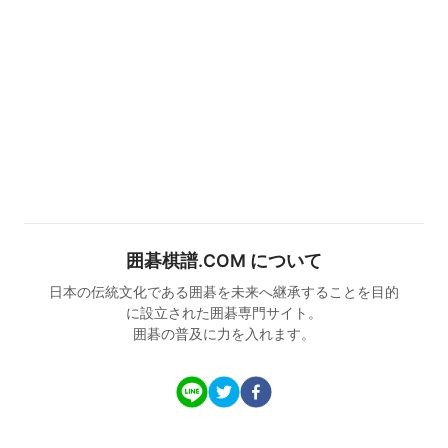
囲碁棋譜.COM について
日本の伝統文化である囲碁を未来へ継承することを目的
に設立された囲碁専門サイト。
囲碁の普及に力を入れます。