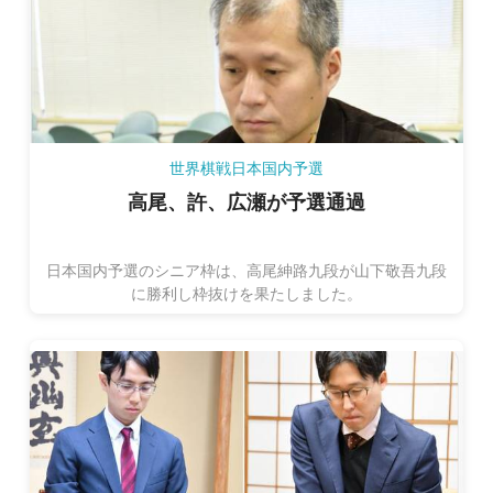
世界棋戦日本国内予選
高尾、許、広瀬が予選通過
日本国内予選のシニア枠は、高尾紳路九段が山下敬吾九段
に勝利し枠抜けを果たしました。