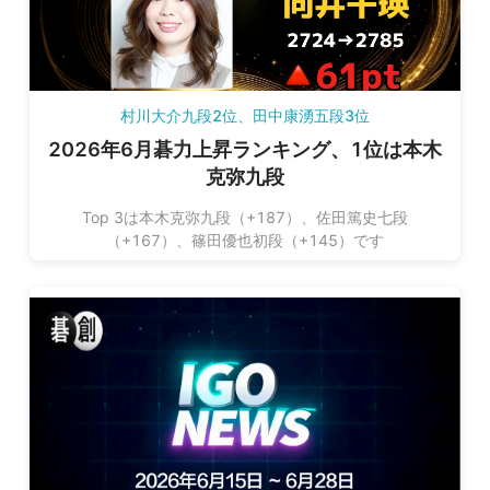
村川大介九段2位、田中康湧五段3位
2026年6月碁力上昇ランキング、1位は本木
克弥九段
Top 3は本木克弥九段（+187）、佐田篤史七段
（+167）、篠田優也初段（+145）です