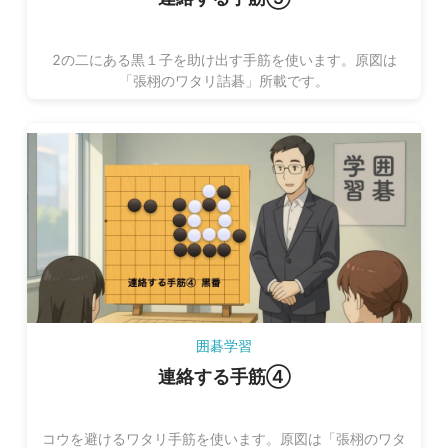
2の二にある黒１子を助け出す手筋を使います。原図は
「張栩のワタリ詰碁」所載です。
囲碁学習
連絡する手筋④
コウを避けるワタリ手筋を使います。原図は「張栩のワタ