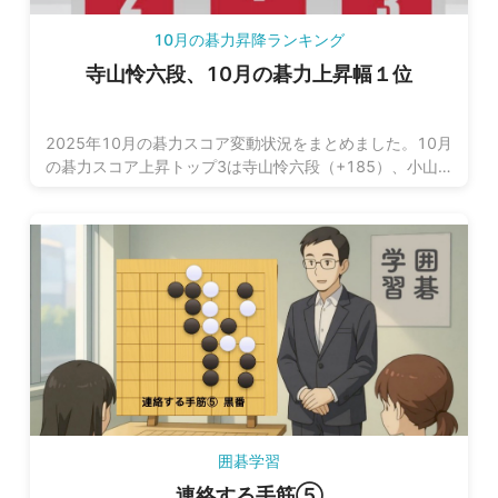
10月の碁力昇降ランキング
寺山怜六段、10月の碁力上昇幅１位
2025年10月の碁力スコア変動状況をまとめました。10月
の碁力スコア上昇トップ3は寺山怜六段（+185）、小山空
也七段（+175）、桑原樹二段（+147）です。
囲碁学習
連絡する手筋⑤