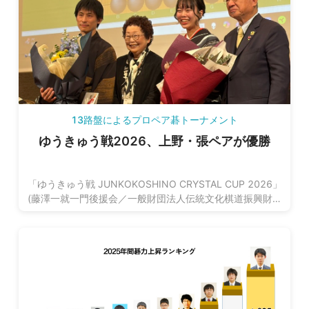
13路盤によるプロペア碁トーナメント
ゆうきゅう戦2026、上野・張ペアが優勝
「ゆうきゅう戦 JUNKOKOSHINO CRYSTAL CUP 2026」
(藤澤一就一門後援会／一般財団法人伝統文化棋道振興財団
主催)が1月20日（火）に開催されました。13路盤による
プロペア碁トーナメント形式です。