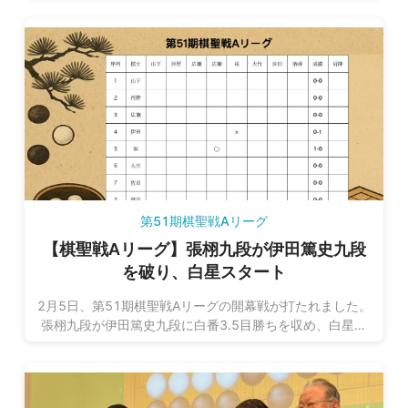
の両日、宮城県仙台市の青葉山公園・仙臺緑彩館で行われ
ます。
第51期棋聖戦Aリーグ
【棋聖戦Aリーグ】張栩九段が伊田篤史九段
を破り、白星スタート
2月5日、第51期棋聖戦Aリーグの開幕戦が打たれました。
張栩九段が伊田篤史九段に白番3.5目勝ちを収め、白星ス
タートとなりました。