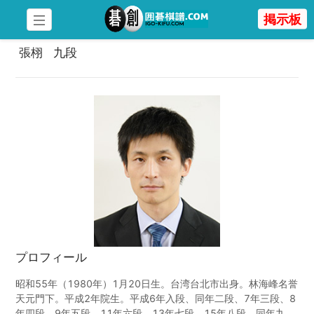
掲示板
張栩   九段
プロフィール
昭和55年（1980年）1月20日生。台湾台北市出身。林海峰名誉
天元門下。平成2年院生。平成6年入段、同年二段、7年三段、8
年四段、9年五段、11年六段、13年七段、15年八段、同年九