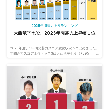
2025年間碁力上昇ランキング
大西竜平七段、2025年間碁力上昇幅１位
2025年度、1年間の碁力スコア変動状況をまとめました。
年間碁力スコア上昇トップ3は大西竜平七段（+695）、村
本渉五段（+647）、大竹優七段（+642）です。