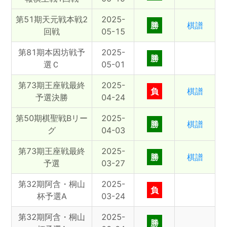
第51期天元戦本戦2
2025-
勝
棋譜
回戦
05-15
第81期本因坊戦予
2025-
勝
選Ｃ
05-01
第73期王座戦最終
2025-
負
棋譜
予選決勝
04-24
第50期棋聖戦Bリー
2025-
勝
棋譜
グ
04-03
第73期王座戦最終
2025-
勝
棋譜
予選
03-27
第32期阿含・桐山
2025-
負
杯予選A
03-24
第32期阿含・桐山
2025-
勝