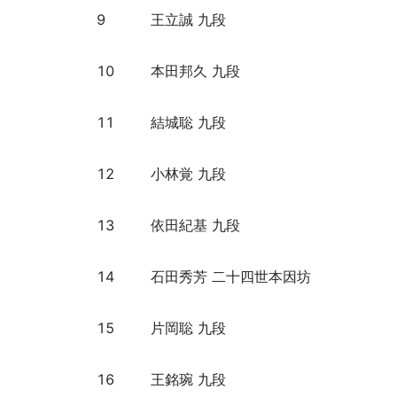
9
王立誠 九段
10
本田邦久 九段
11
結城聡 九段
12
小林覚 九段
13
依田紀基 九段
14
石田秀芳 二十四世本因坊
15
片岡聡 九段
16
王銘琬 九段