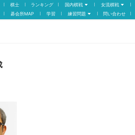
棋士
ランキング
国内棋戦
女流棋戦
碁会所MAP
学習
練習問題
問い合わせ
成