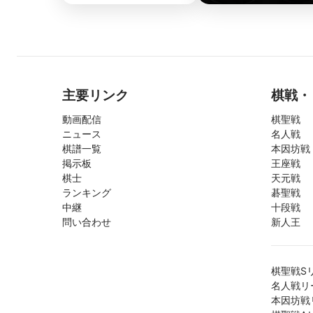
主要リンク
棋戦・
動画配信
棋聖戦
ニュース
名人戦
棋譜一覧
本因坊戦
掲示板
王座戦
棋士
天元戦
ランキング
碁聖戦
中継
十段戦
問い合わせ
新人王
棋聖戦S
名人戦リ
本因坊戦