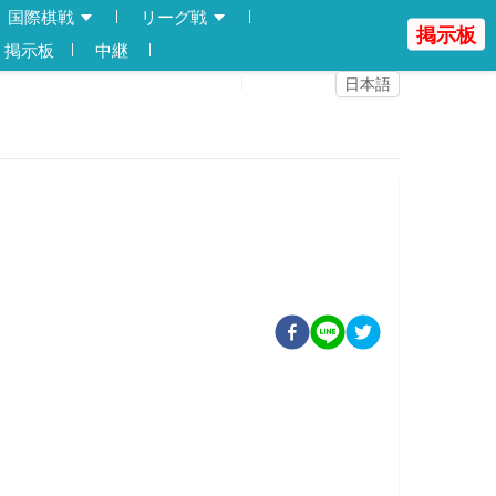
国際棋戦
リーグ戦
掲示板
掲示板
中継
登録
ログイン
日本語