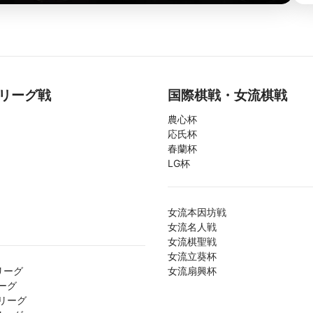
リーグ戦
国際棋戦・女流棋戦
農心杯
応氏杯
春蘭杯
LG杯
女流本因坊戦
女流名人戦
女流棋聖戦
女流立葵杯
リーグ
女流扇興杯
ーグ
リーグ