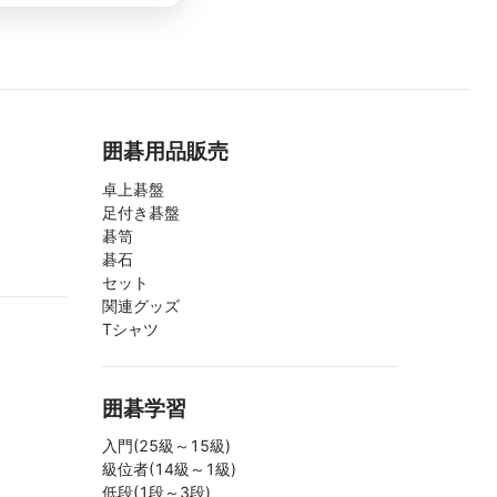
囲碁用品販売
卓上碁盤
足付き碁盤
碁笥
碁石
セット
関連グッズ
Tシャツ
囲碁学習
入門(25級～15級)
級位者(14級～1級)
低段(1段～3段)