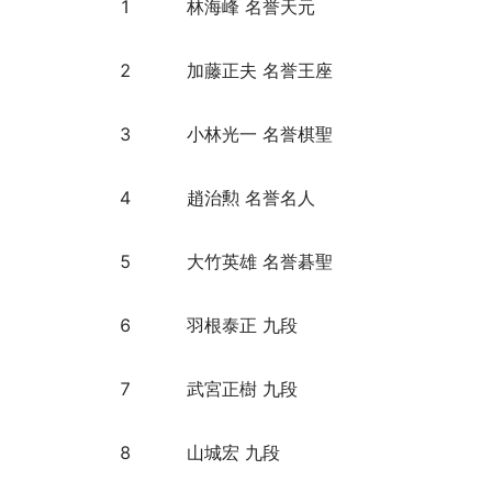
1
林海峰 名誉天元
2
加藤正夫 名誉王座
3
小林光一 名誉棋聖
4
趙治勲 名誉名人
5
大竹英雄 名誉碁聖
6
羽根泰正 九段
7
武宮正樹 九段
8
山城宏 九段