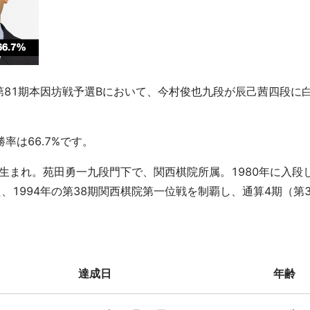
第81期本因坊戦予選Bにおいて、今村俊也九段が辰己茜四段に白
率は66.7%です。
市生まれ。苑田勇一九段門下で、関西棋院所属。1980年に入段し、
1994年の第38期関西棋院第一位戦を制覇し、通算4期（第3
達成日
年齢