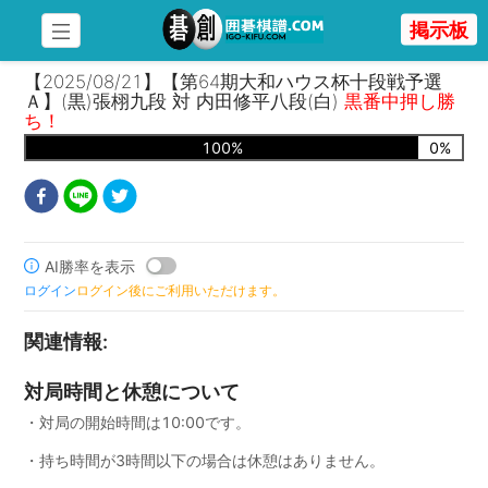
掲示板
【2025/08/21】【第64期大和ハウス杯十段戦予選
Ａ】(黒)張栩九段 対 内田修平八段(白)
黒番中押し勝
ち！
100
%
0
%
AI勝率を表示
ログイン
ログイン後にご利用いただけます。
関連情報
:
対局時間と休憩について
・対局の開始時間は10:00です。
・持ち時間が3時間以下の場合は休憩はありません。