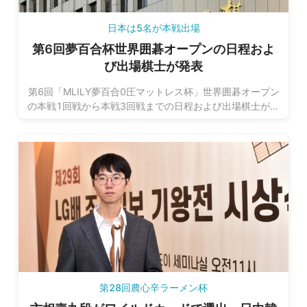
日本は5名が本戦出場
第6回夢百合杯世界囲碁オープンの日程およ
び出場棋士が発表
第6回「MLILY夢百合0圧マットレス杯」世界囲碁オープン
の本戦1回戦から本戦3回戦までの日程および出場棋士が発
表されました。
第28回農心辛ラーメン杯