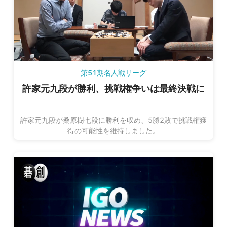
第51期名人戦リーグ
許家元九段が勝利、挑戦権争いは最終決戦に
許家元九段が桑原樹七段に勝利を収め、5勝2敗で挑戦権獲
得の可能性を維持しました。