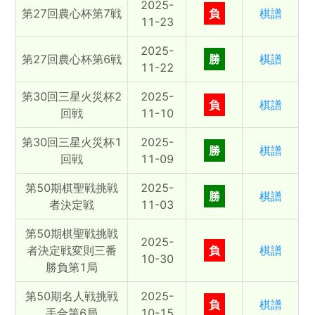
2025-
第27回農心杯第7戦
負
棋譜
11-23
2025-
第27回農心杯第6戦
勝
棋譜
11-22
第30回三星火災杯2
2025-
負
棋譜
回戦
11-10
第30回三星火災杯1
2025-
勝
棋譜
回戦
11-09
第50期棋聖戦挑戦
2025-
勝
棋譜
者決定戦
11-03
第50期棋聖戦挑戦
2025-
者決定戦変則三番
負
棋譜
10-30
勝負第1局
第50期名人戦挑戦
2025-
負
棋譜
手合第6局
10-15