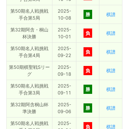
第50期名人戦挑戦
2025-
勝
棋譜
手合第5局
10-08
第32期阿含・桐山
2025-
負
棋譜
杯決勝
10-01
第50期名人戦挑戦
2025-
負
棋譜
手合第4局
09-22
第50期棋聖戦Sリー
2025-
負
棋譜
グ
09-18
第50期名人戦挑戦
2025-
勝
棋譜
手合第3局
09-11
第32期阿含桐山杯
2025-
勝
棋譜
準決勝
09-06
第50期名人戦挑戦
2025-
負
棋譜