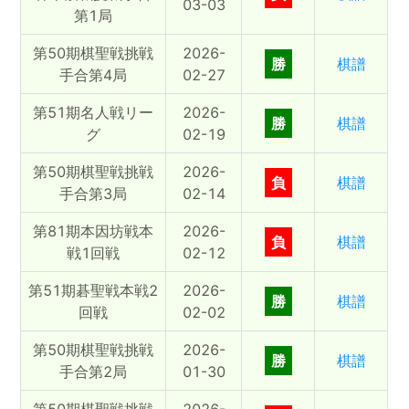
03-03
第1局
第50期棋聖戦挑戦
2026-
勝
棋譜
手合第4局
02-27
第51期名人戦リー
2026-
勝
棋譜
グ
02-19
第50期棋聖戦挑戦
2026-
負
棋譜
手合第3局
02-14
第81期本因坊戦本
2026-
負
棋譜
戦1回戦
02-12
第51期碁聖戦本戦2
2026-
勝
棋譜
回戦
02-02
第50期棋聖戦挑戦
2026-
勝
棋譜
手合第2局
01-30
第50期棋聖戦挑戦
2026-