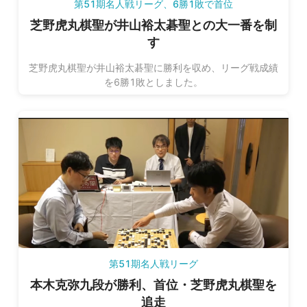
第51期名人戦リーグ、6勝1敗で首位
芝野虎丸棋聖が井山裕太碁聖との大一番を制
す
芝野虎丸棋聖が井山裕太碁聖に勝利を収め、リーグ戦成績
を6勝1敗としました。
第51期名人戦リーグ
本木克弥九段が勝利、首位・芝野虎丸棋聖を
追走