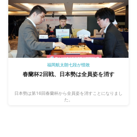
福岡航太朗七段が惜敗
春蘭杯2回戦、日本勢は全員姿を消す
日本勢は第16回春蘭杯から全員姿を消すことになりまし
た。