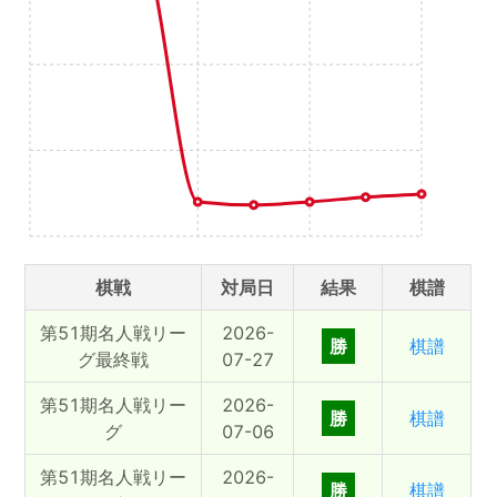
棋戦
対局日
結果
棋譜
第51期名人戦リー
2026-
勝
棋譜
グ最終戦
07-27
第51期名人戦リー
2026-
勝
棋譜
グ
07-06
第51期名人戦リー
2026-
勝
棋譜