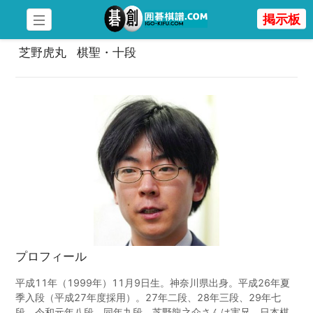
掲示板
芝野虎丸   棋聖・十段
プロフィール
平成11年（1999年）11月9日生。神奈川県出身。平成26年夏
季入段（平成27年度採用）。27年二段、28年三段、29年七
段。令和元年八段、同年九段。芝野龍之介さんは実兄。日本棋