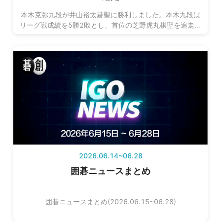
本木克弥九段が井山裕太碁聖に勝利しました。本木九段は
リーグ戦成績を5勝2敗とし、首位の芝野虎丸棋聖を追走し
ています。
2026.06.14~06.28
囲碁ニュースまとめ
囲碁ニュースまとめ(2026.06.15~06.28)