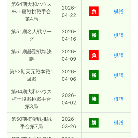
第64期大和ハウス
2026-
杯十段戦挑戦手合
負
棋譜
04-22
第4局
第51期名人戦リー
2026-
勝
棋譜
グ
04-16
第51期碁聖戦準決
2026-
負
棋譜
勝
04-09
第52期天元戦本戦1
2026-
勝
棋譜
回戦
04-06
第64期大和ハウス
2026-
杯十段戦挑戦手合
勝
棋譜
04-02
第3局
第50期棋聖戦挑戦
2026-
勝
棋譜
手合第7局
03-26