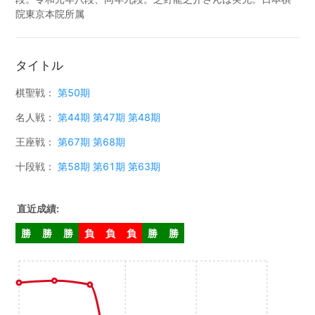
院東京本院所属
タイトル
棋聖戦：
第50期
名人戦：
第44期
第47期
第48期
王座戦：
第67期
第68期
十段戦：
第58期
第61期
第63期
直近成績
:
勝
勝
勝
負
負
負
勝
勝