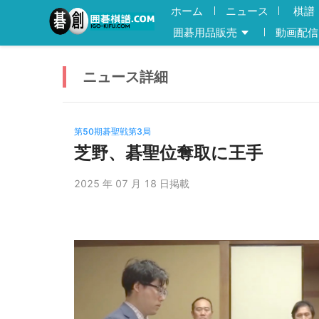
ホーム
ニュース
棋譜
囲碁用品販売
動画配信
ニュース
詳細
第50期碁聖戦第3局
芝野、碁聖位奪取に王手
2025 年 07 月 18 日掲載