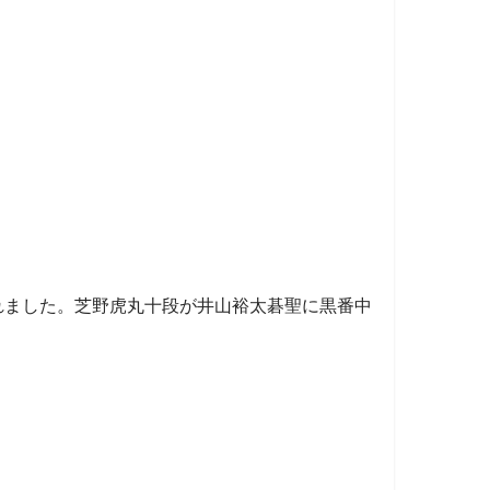
れました。芝野虎丸十段が井山裕太碁聖に黒番中