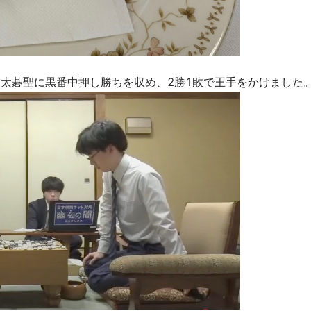
裕太碁聖に黒番中押し勝ちを収め、2勝1敗で王手をかけました