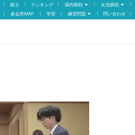
棋士
ランキング
国内棋戦
女流棋戦
碁会所MAP
学習
練習問題
問い合わせ