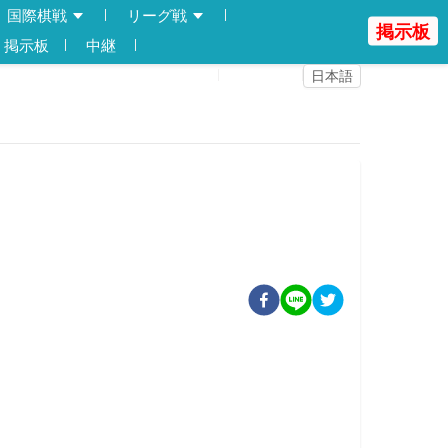
国際棋戦
リーグ戦
掲示板
掲示板
中継
登録
ログイン
日本語