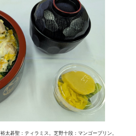
山裕太碁聖：ティラミス。芝野十段：マンゴープリン。