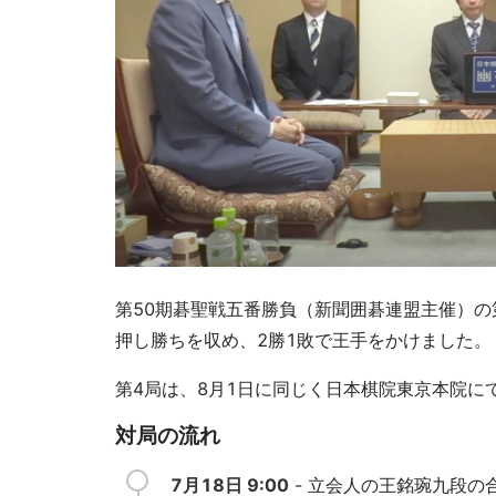
第50期碁聖戦五番勝負（新聞囲碁連盟主催）の
押し勝ちを収め、2勝1敗で王手をかけました。
第4局は、8月1日に同じく日本棋院東京本院に
対局の流れ
7月18日 9:00
- 立会人の王銘琬九段の