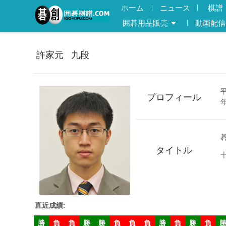
ホーム
ニュース
棋譜
囲碁用品販売
動画配信
許家元   九段
プロフィール
タイトル
直近成績
:
勝
負
負
勝
勝
負
負
負
勝
負
勝
負