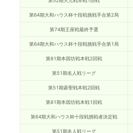
第52期天元戦本戦1回戦
第64期大和ハウス杯十段戦挑戦手合第2局
第74期王座戦最終予選
第64期大和ハウス杯十段戦挑戦手合第1局
第81期本因坊戦本戦2回戦
第51期名人戦リーグ
第51期碁聖戦本戦2回戦
第81期本因坊戦本戦1回戦
第64期大和ハウス杯十段戦挑戦者決定戦
第51期名人戦リーグ