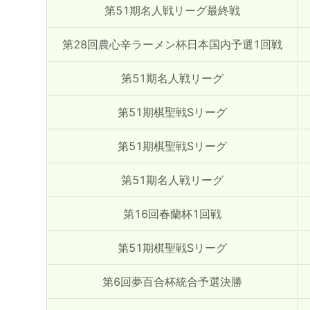
第51期名人戦リーグ最終戦
第28回農心辛ラーメン杯日本国内予選1回戦
第51期名人戦リーグ
第51期棋聖戦Sリーグ
第51期棋聖戦Sリーグ
第51期名人戦リーグ
第16回春蘭杯1回戦
第51期棋聖戦Sリーグ
第6回夢百合杯統合予選決勝