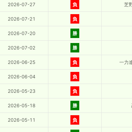
2026-07-27
負
芝
2026-07-21
負
2026-07-20
勝
2026-07-02
勝
2026-06-25
負
一力
2026-06-04
負
2026-05-23
負
2026-05-18
勝
2026-05-11
負