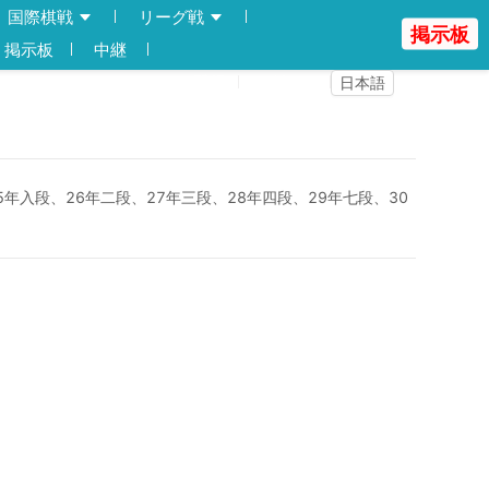
国際棋戦
リーグ戦
掲示板
掲示板
中継
登録
ログイン
日本語
5年入段、26年二段、27年三段、28年四段、29年七段、30