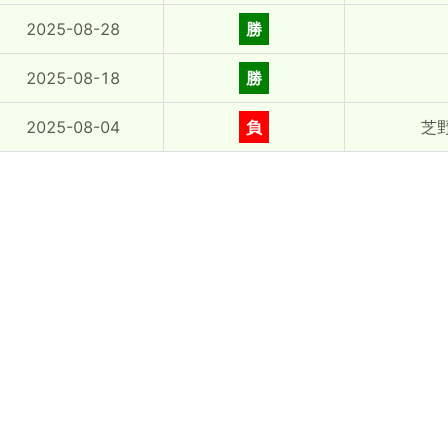
2025-08-28
勝
2025-08-18
勝
2025-08-04
負
芝