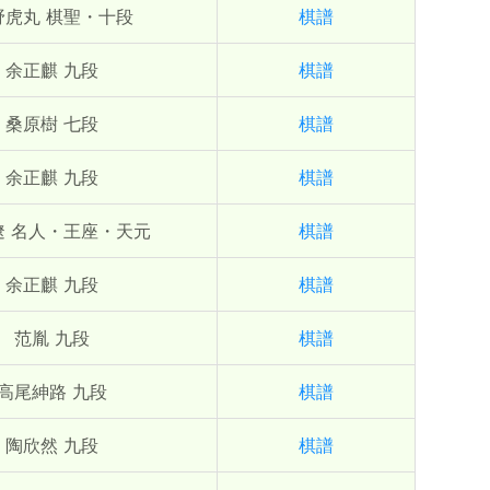
野虎丸 棋聖・十段
棋譜
余正麒 九段
棋譜
桑原樹 七段
棋譜
余正麒 九段
棋譜
遼 名人・王座・天元
棋譜
余正麒 九段
棋譜
范胤 九段
棋譜
高尾紳路 九段
棋譜
陶欣然 九段
棋譜