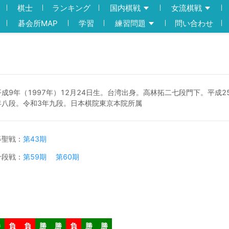
棋士
ランキング
国内棋戦
女流棋戦
碁会所MAP
学習
練習問題
問い合わせ
平成9年（1997年）12月24日生。台湾出身。高林拓二七段門下。平成2
年八段。令和3年九段。日本棋院東京本院所属
碁聖戦：
第43期
十段戦：
第59期
第60期
勝
負
負
勝
勝
負
勝
勝