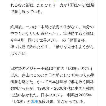
れるなど苦戦。ただひとり一力が1回戦から3連勝
で勝ち残っている。
終局後、一力は「本局は後悔の手がなく、自分の
中でもかなりいい碁だった」。準決勝で戦う謝は
今年4月、同じく世界メジャーの「夢百合杯」
準々決勝で敗れた相手。「借りを返せるようがん
ばりたい」
日本勢のメジャー4強は3年前の「LG杯」の井山
以来。井山はこのとき日本勢として10年ぶりの準
優勝を遂げた。かつて日本は世界で群を抜く囲碁
強国だったが、1990年～2000年代に中国と韓国
に追い抜かれた。日本のメジャー制覇は2005年
「LG杯」の
張栩
九段以来、遠ざかっている。