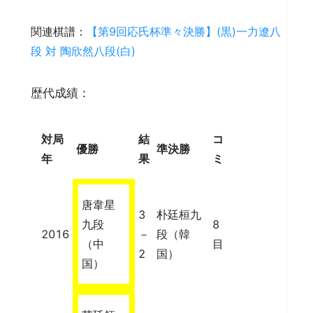
関連棋譜：
【第9回応氏杯準々決勝】(黒)一力遼八
段 対 陶欣然八段(白)
歴代成績：
対局
結
コ
優勝
準決勝
年
果
ミ
唐韋星
3
朴廷桓九
九段
8
2016
－
段（韓
（中
目
2
国）
国）