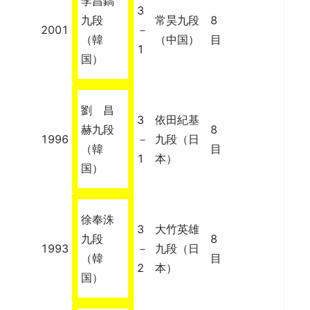
李昌鎬
3
九段
常昊九段
8
2001
－
（韓
（中国）
目
1
国）
劉 昌
3
依田紀基
赫九段
8
1996
－
九段（日
（韓
目
1
本）
国）
徐奉洙
3
大竹英雄
九段
8
1993
－
九段（日
（韓
目
2
本）
国）