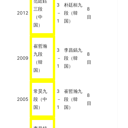
范廷鈺
3
朴廷桓九
三段
8
2012
－
段（韓
（中
目
1
国）
国）
崔哲瀚
3
李昌鎬九
九段
8
2009
－
段（韓
（韓
目
1
国）
国）
常昊九
3
崔哲瀚九
8
2005
段（中
－
段（韓
目
国）
1
国）