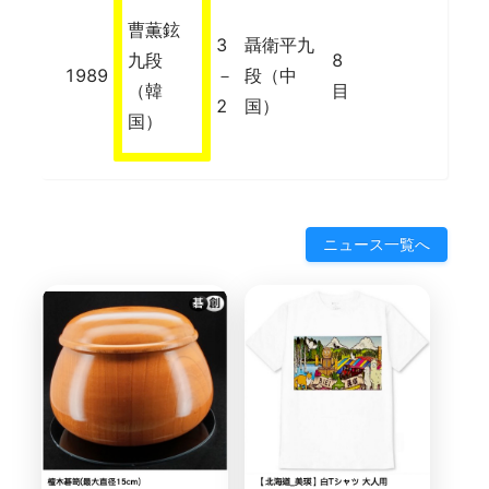
曹薫鉉
3
聶衛平九
九段
8
1989
－
段（中
（韓
目
2
国）
国）
ニュース一覧へ