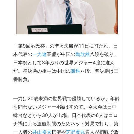
「第9回応氏杯」の準々決勝が11日に打たれ、日
本代表の
一力遼
碁聖が中国の
陶欣然
八段を破り、
日本勢として3年ぶりの世界メジャー4強に進ん
だ。準決勝の相手は中国の
謝科
八段。準決勝は三
番勝負。
一力は20歳未満の世界戦で優勝しているが、年齢
を問わないメジャー4強は初めて。今大会は日中
韓台などから30人が出場。日本代表の6人はコロ
ナ禍による渡航制限のためネット対局で打ち、第
一人者の
井山裕太
棋聖や
芝野虎丸
名人が初戦で敗