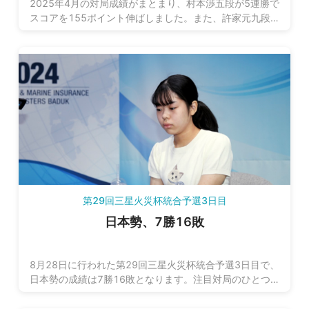
2025年4月の対局成績がまとまり、村本渉五段が5連勝で
スコアを155ポイント伸ばしました。また、許家元九段や
王立誠九段もそれぞれ150点近い伸びを見せました。
第29回三星火災杯統合予選3日目
日本勢、7勝16敗
8月28日に行われた第29回三星火災杯統合予選3日目で、
日本勢の成績は7勝16敗となります。注目対局のひとつと
して、上野梨紗三段が韓国の金恩持九段に敗れました。