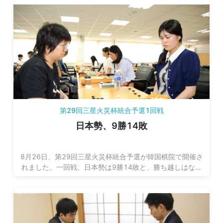
第29回三星火災杯統合予選1回戦
日本勢、9勝14敗
8月26日、第29回三星火災杯統合予選が韓国棋院で開催さ
れました。一回戦、日本勢は9勝14敗と、勝ち越しはなら
なかったものの、中韓台の強豪と互角の戦いを繰り広げま
した。