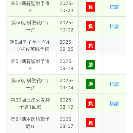
第51期碁聖戦予選
2025-
負
棋譜
Ａ
10-23
第50期棋聖戦Cリ
2025-
負
棋譜
ーグ
10-02
第5回テイケイグル
2025-
負
ープ杯俊英戦予選
09-25
第51期碁聖戦予選
2025-
勝
Ａ
09-18
第50期棋聖戦Cリ
2025-
勝
棋譜
ーグ
09-04
第30回三星火災杯
2025-
負
棋譜
予選1回戦
08-19
第81期本因坊戦予
2025-
負
選Ｂ
08-07