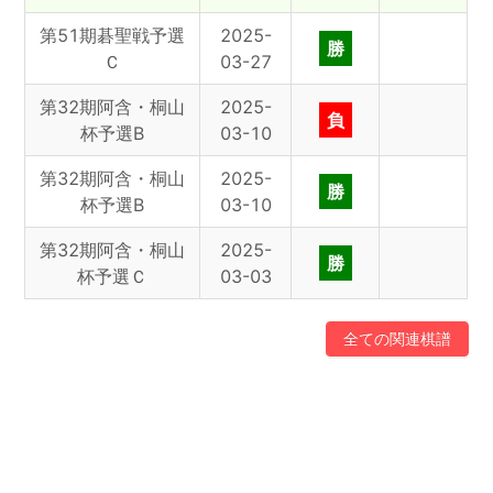
第51期碁聖戦予選
2025-
勝
Ｃ
03-27
第32期阿含・桐山
2025-
負
杯予選B
03-10
第32期阿含・桐山
2025-
勝
杯予選B
03-10
第32期阿含・桐山
2025-
勝
杯予選Ｃ
03-03
全ての関連棋譜