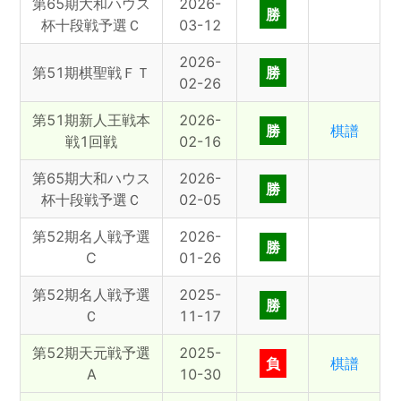
第65期大和ハウス
2026-
勝
杯十段戦予選Ｃ
03-12
2026-
第51期棋聖戦ＦＴ
勝
02-26
第51期新人王戦本
2026-
勝
棋譜
戦1回戦
02-16
第65期大和ハウス
2026-
勝
杯十段戦予選Ｃ
02-05
第52期名人戦予選
2026-
勝
C
01-26
第52期名人戦予選
2025-
勝
Ｃ
11-17
第52期天元戦予選
2025-
負
棋譜
A
10-30