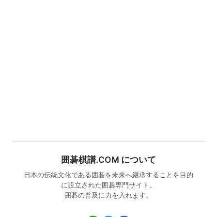
囲碁棋譜.COM について
日本の伝統文化である囲碁を未来へ継承することを目的
に設立された囲碁専門サイト。
囲碁の普及に力を入れます。