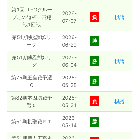
第1回TLEOグルー
2026-
プこの道杯・飛翔
負
棋譜
07-07
戦1回戦
第51期棋聖戦Cリ
2026-
勝
ーグ
06-29
第51期棋聖戦Cリ
2026-
勝
棋譜
ーグ
06-04
第75期王座戦予選
2026-
勝
Ｃ
05-28
第82期本因坊戦予
2026-
負
棋譜
選Ｃ
05-21
2026-
第51期棋聖戦ＦＴ
勝
05-14
第51期新人王戦本
2026-