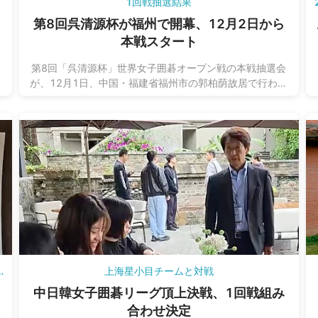
1回戦抽選結果
第8回呉清源杯が福州で開幕、12月2日から
本戦スタート
第8回「呉清源杯」世界女子囲碁オープン戦の本戦抽選会
行
が、12月1日、中国・福建省福州市の郭柏荫故居で行われ
、
ました。
決
中日韓女子囲碁リーグ頂上決戦
上海星小目チームと対戦
中日韓女子囲碁リーグ頂上決戦、1回戦組み
合わせ決定