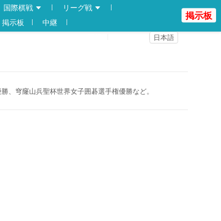
国際棋戦
リーグ戦
掲示板
掲示板
中継
登録
ログイン
日本語
優勝、穹窿山兵聖杯世界女子囲碁選手権優勝など。