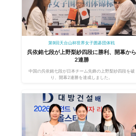
第9回天台山杯世界女子囲碁団体戦
呉依銘七段が上野梨紗四段に勝利、開幕か
2連勝
中国の呉依銘七段が日本チーム先鋒の上野梨紗四段を破
り、開幕2連勝を達成しました。