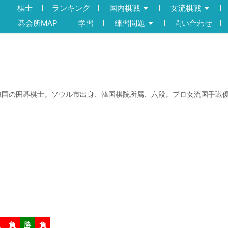
棋士
ランキング
国内棋戦
女流棋戦
碁会所MAP
学習
練習問題
問い合わせ
韓国の囲碁棋士。ソウル市出身、韓国棋院所属、六段。プロ女流国手戦
負
負
勝
負