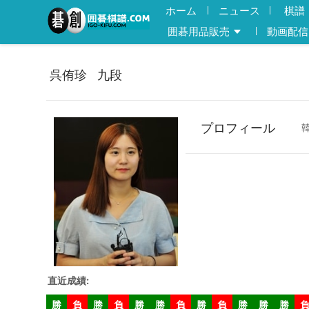
ホーム
ニュース
棋譜
囲碁用品販売
動画配信
呉侑珍   九段
プロフィール
直近成績
:
勝
負
勝
負
勝
勝
負
勝
負
勝
勝
勝