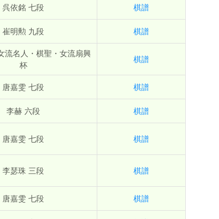
呉依銘 七段
棋譜
崔明勲 九段
棋譜
 女流名人・棋聖・女流扇興
棋譜
杯
唐嘉雯 七段
棋譜
李赫 六段
棋譜
唐嘉雯 七段
棋譜
李瑟珠 三段
棋譜
唐嘉雯 七段
棋譜