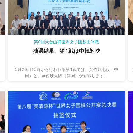
第9回天台山杯世界女子囲碁団体戦
ら
抽選結果、第1戦は中韓対決
5月20日10時から行われる第1戦では、呉依銘七段（中
国）と、呉侑珍九段（韓国）が対戦します。