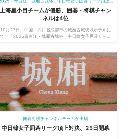
2025「青白江・城厢古城杯」中日韓女子囲碁リーグ頂上決戦
上海星小目チームが優勝、囲碁・将棋チャン
ネルは4位
10月27日、中国・四川省成都市の城厢古城璞域ホテルに
て、「2025青白江・城厢古城杯」中日韓女子囲碁リーグ
頂上決戦の2日目の対局が行われました。決勝戦では、上
海星小目チームが成都銀行チームを2対1で破り、優勝を果
たしました。
囲碁将棋チャンネルチームが出場
中日韓女子囲碁リーグ頂上対決、25日開幕