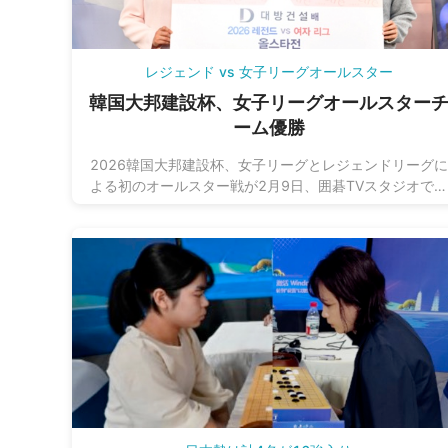
レジェンド vs 女子リーグオールスター
韓国大邦建設杯、女子リーグオールスター
ーム優勝
2026韓国大邦建設杯、女子リーグとレジェンドリーグに
よる初のオールスター戦が2月9日、囲碁TVスタジオで開
催されました。結果は、女子リーグオールスターが2勝1
でレジェンドリーグオールスターに勝利し、初対決を制
ました。