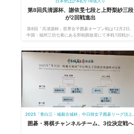
日本勢は計4名が16強入り
第8回呉清源杯、謝依旻七段と上野梨紗三段
が2回戦進出
第8回「呉清源杯」世界女子囲碁オープン戦は12月2日、
中国・福州三坊七巷にある郭柏荫故居にて本戦1回戦が
われました。日本勢の上野梨紗三段が羅楚玥六段を破り
さらに謝依旻七段が王晨星六段に勝利し、2回戦進出を
めています。
2025「青白江・城厢古城杯」
囲碁・将棋チャンネルチーム、3位決定戦へ