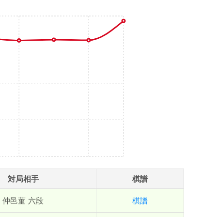
対局相手
棋譜
仲邑菫 六段
棋譜