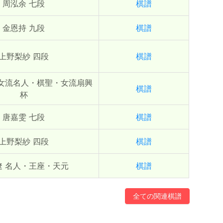
周泓余 七段
棋譜
金恩持 九段
棋譜
上野梨紗 四段
棋譜
 女流名人・棋聖・女流扇興
棋譜
杯
唐嘉雯 七段
棋譜
上野梨紗 四段
棋譜
遼 名人・王座・天元
棋譜
全ての関連棋譜