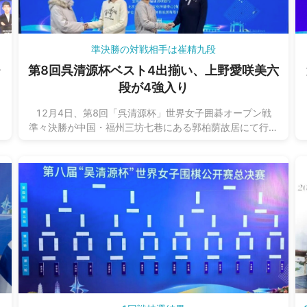
準決勝の対戦相手は崔精九段
チ
第8回呉清源杯ベスト4出揃い、上野愛咲美六
段が4強入り
12月4日、第8回「呉清源杯」世界女子囲碁オープン戦
準々決勝が中国・福州三坊七巷にある郭柏荫故居にて行わ
敗
れました。ベスト4に勝ち進んだのは、上野愛咲美六段、
し
周泓余七段、崔精九段、金恩持九段の4名です。