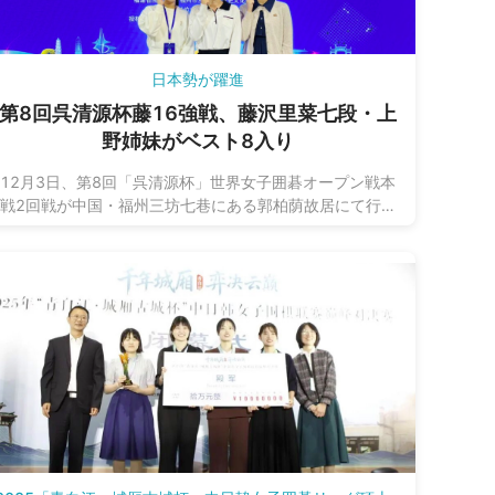
日本勢が躍進
第8回呉清源杯藤16強戦、藤沢里菜七段・上
野姉妹がベスト8入り
12月3日、第8回「呉清源杯」世界女子囲碁オープン戦本
戦2回戦が中国・福州三坊七巷にある郭柏荫故居にて行わ
れました。日本代表4名のうち藤沢里菜女流本因坊、上野
愛咲美女流棋聖、上野梨紗二段の3名が勝ち上がり、ベス
ト8進出を果たしました。