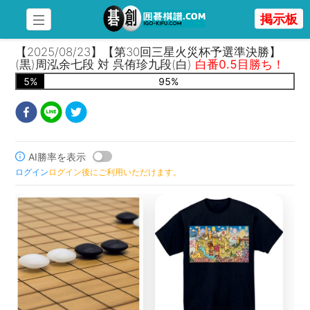
掲示板
【2025/08/23】【第30回三星火災杯予選準決勝】
(黒)周泓余七段 対 呉侑珍九段(白)
白番0.5目勝ち！
5
%
95
%
AI勝率を表示
ログイン
ログイン後にご利用いただけます。