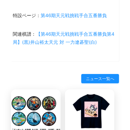
特設ページ：
第46期天元戦挑戦手合五番勝負
関連棋譜：
【第46期天元戦挑戦手合五番勝負第4
局】(黒)井山裕太天元 対 一力遼碁聖(白)
ニュース一覧へ