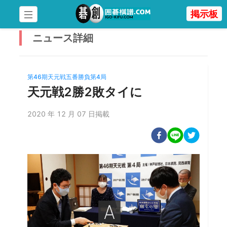
掲示板
ニュース
詳細
第46期天元戦五番勝負第4局
天元戦2勝2敗タイに
2020 年 12 月 07 日掲載