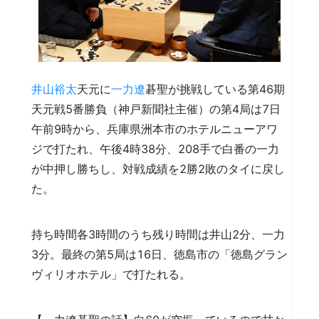
井山裕太
天元に
一力遼
碁聖が挑戦している第46期
天元戦5番勝負（神戸新聞社主催）の第4局は7日
午前9時から、兵庫県洲本市のホテルニューアワ
ジで打たれ、午後4時38分、208手で白番の一力
が中押し勝ちし、対戦成績を2勝2敗のタイに戻し
た。
持ち時間各3時間のうち残り時間は井山2分、一力
3分。最終の第5局は16日、徳島市の「徳島グラン
ヴィリオホテル」で打たれる。