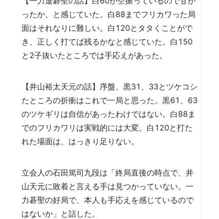
【一力遼碁聖の話】白60が空振っているので甘か
ったか、と感じていた。白88までフリカワった局
面はそれなりに難しい。白120とタタくことがで
き、正しく打てば残るかなと感じていた。白150
と2子抜いたところでは手応えがあった。
【井山裕太天元の話】序盤、黒31、33とツケコシ
たところの折衝はこれで一局と思った。黒61、63
のツケギリは自信があったわけではない。白88ま
でのフリカワリは実戦的には大変。白120と打た
れた場面は、はっきり足りない。
立会人の石田篤司九段は「終局直後の時点で、井
山天元に敗着と言える手は見つかっていない。一
力碁聖の好局で、本人も手応えを感じているので
はないか」と話した。