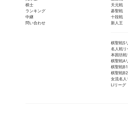
棋士
天元戦
ランキング
碁聖戦
中継
十段戦
問い合わせ
新人王
棋聖戦S
名人戦リ
本因坊戦
棋聖戦A
棋聖戦B
棋聖戦B
女流名人
Liリーグ