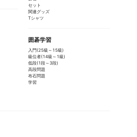
セット
関連グッズ
Tシャツ
囲碁学習
入門(25級～15級)
級位者(14級～1級)
低段(1段～3段)
高段問題
布石問題
学習