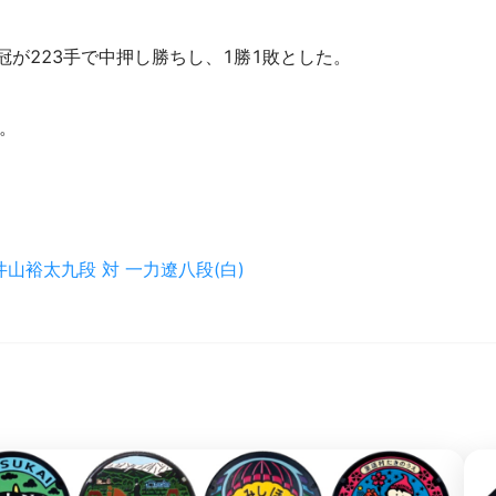
冠が223手で中押し勝ちし、1勝1敗とした。
。
井山裕太九段 対 一力遼八段(白)