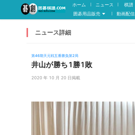
ホーム
ニュース
棋譜
囲碁用品販売
動画配信
ニュース
詳細
第46期天元戦五番勝負第2局
井山が勝ち1勝1敗
2020 年 10 月 20 日掲載