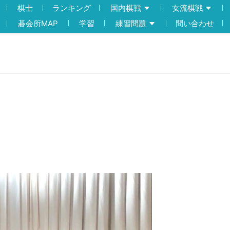
棋士
ランキング
国内棋戦
女流棋戦
碁会所MAP
学習
練習問題
問い合わせ