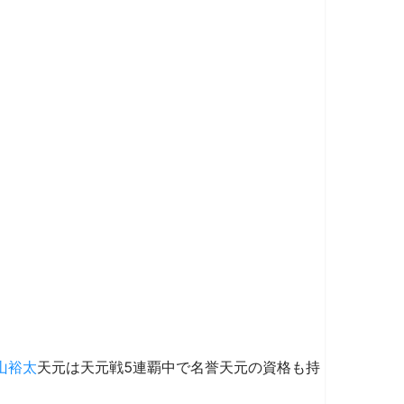
山裕太
天元は天元戦5連覇中で名誉天元の資格も持