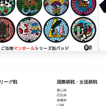
リーグ戦
国際棋戦・女流棋戦
農心杯
応氏杯
春蘭杯
LG杯