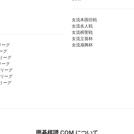
女流本因坊戦
女流名人戦
女流棋聖戦
女流立葵杯
リーグ
女流扇興杯
ーグ
リーグ
リーグ
1リーグ
2リーグ
リーグ
囲碁棋譜.COM について