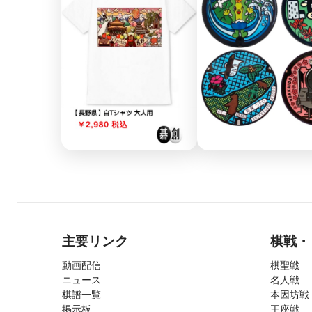
主要リンク
棋戦・
動画配信
棋聖戦
ニュース
名人戦
棋譜一覧
本因坊戦
掲示板
王座戦