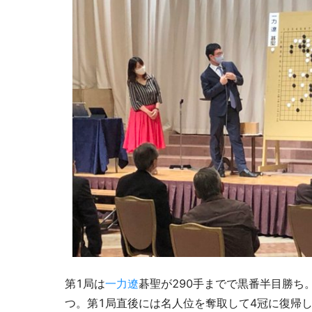
第1局は
一力遼
碁聖が290手までで黒番半目勝ち
つ。第1局直後には名人位を奪取して4冠に復帰