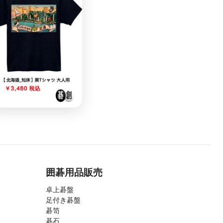
囲碁用品販売
卓上碁盤
足付き碁盤
碁笥
碁石