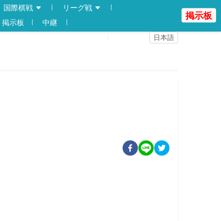
国際棋戦
リーグ戦
掲示板
掲示板
中継
登録
ログイン
日本語