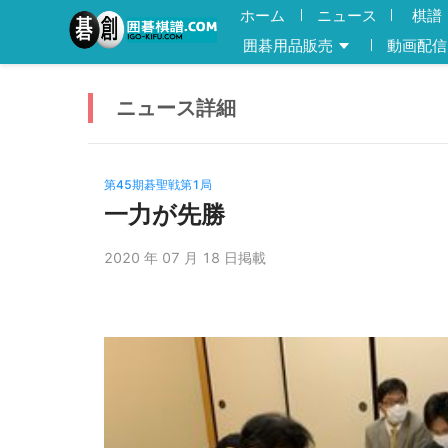
ホーム
ニュース
棋譜
囲碁用品販売
動画配信
ニュース
詳細
第45期碁聖戦第1局
一力が先勝
2020 年 07 月 18 日掲載