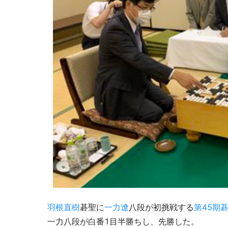
羽根直樹
碁聖に
一力遼
八段が初挑戦する
第45期
一力八段が白番1目半勝ちし、先勝した。