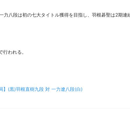
一力八段は初の七大タイトル獲得を目指し、羽根碁聖は2期連
で行われる。
】(黒)羽根直樹九段 対 一力遼八段(白)