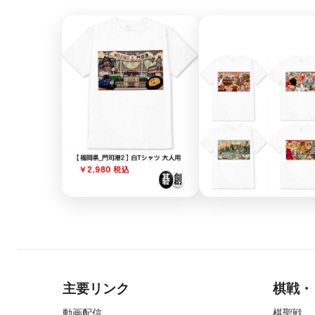
主要リンク
棋戦・
動画配信
棋聖戦