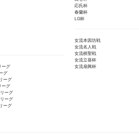
応氏杯
春蘭杯
LG杯
女流本因坊戦
女流名人戦
女流棋聖戦
女流立葵杯
リーグ
女流扇興杯
ーグ
リーグ
リーグ
1リーグ
2リーグ
リーグ