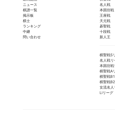
ニュース
名人戦
棋譜一覧
本因坊戦
掲示板
王座戦
棋士
天元戦
ランキング
碁聖戦
中継
十段戦
問い合わせ
新人王
棋聖戦S
名人戦リ
本因坊戦
棋聖戦A
棋聖戦B
棋聖戦B
女流名人
Liリーグ