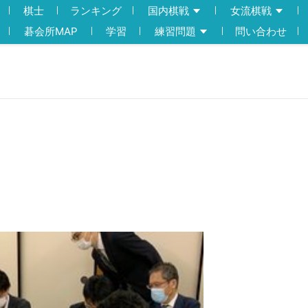
棋士
ランキング
国内棋戦
女流棋戦
碁会所MAP
学習
練習問題
問い合わせ