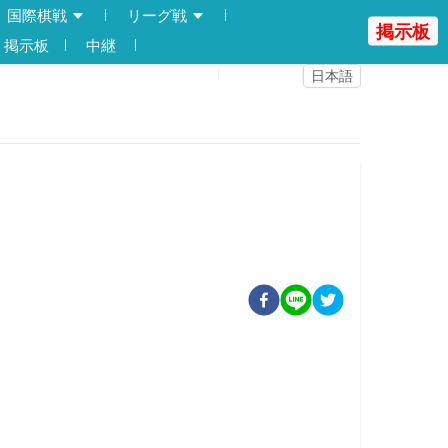
国際棋戦
リーグ戦
掲示板
掲示板
中継
登録
ログイン
日本語