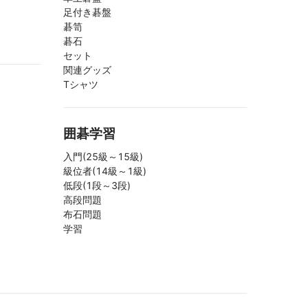
足付き碁盤
碁笥
碁石
セット
関連グッズ
Tシャツ
囲碁学習
入門(25級～15級)
級位者(14級～1級)
低段(1段～3段)
高段問題
布石問題
学習