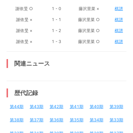
謝依旻
○
1 - 0
藤沢里菜
×
棋譜
謝依旻
×
1 - 1
藤沢里菜
○
棋譜
謝依旻
×
1 - 2
藤沢里菜
○
棋譜
謝依旻
×
1 - 3
藤沢里菜
○
棋譜
関連ニュース
歴代記録
第
44
期
第
43
期
第
42
期
第
41
期
第
40
期
第
39
期
第
38
期
第
37
期
第
36
期
第
35
期
第
34
期
第
33
期