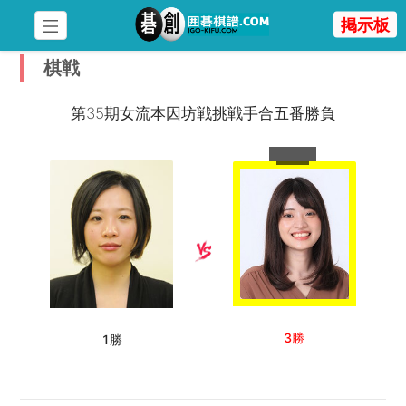
掲示板
棋戦
第35期女流本因坊戦挑戦手合五番勝負
👑
3勝
1勝