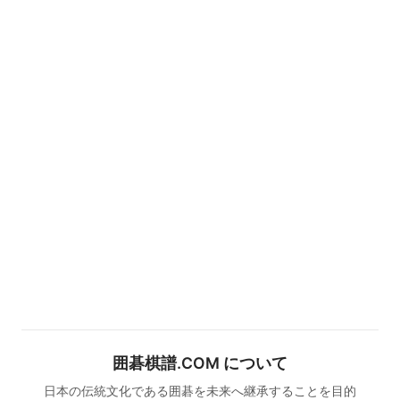
囲碁棋譜.COM について
日本の伝統文化である囲碁を未来へ継承することを目的