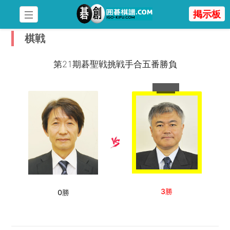
掲示板
棋戦
第21期碁聖戦挑戦手合五番勝負
👑
3勝
0勝