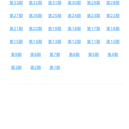
第
33
期
第
32
期
第
31
期
第
30
期
第
29
期
第
28
期
第
27
期
第
26
期
第
25
期
第
24
期
第
23
期
第
22
期
第
21
期
第
20
期
第
19
期
第
18
期
第
17
期
第
16
期
第
15
期
第
14
期
第
13
期
第
12
期
第
11
期
第
10
期
第
9
期
第
8
期
第
7
期
第
6
期
第
5
期
第
4
期
第
3
期
第
2
期
第
1
期