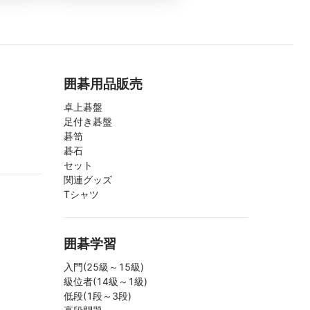
囲碁用品販売
卓上碁盤
足付き碁盤
碁笥
碁石
セット
関連グッズ
Tシャツ
囲碁学習
入門(25級～15級)
級位者(14級～1級)
低段(1段～3段)