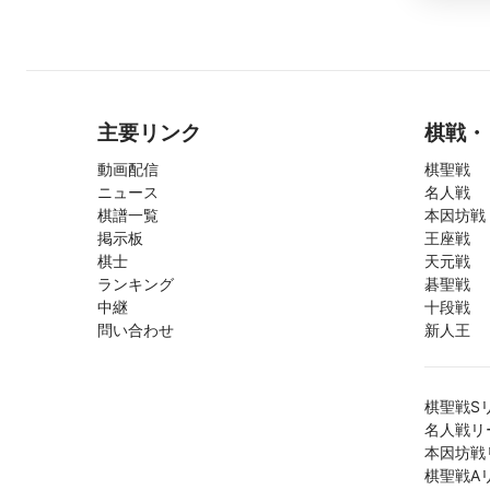
主要リンク
棋戦・
動画配信
棋聖戦
ニュース
名人戦
棋譜一覧
本因坊戦
掲示板
王座戦
棋士
天元戦
ランキング
碁聖戦
中継
十段戦
問い合わせ
新人王
棋聖戦S
名人戦リ
本因坊戦
棋聖戦A