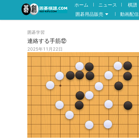
ホーム
ニュース
棋譜
囲碁用品販売
動画配信
囲碁学習
連絡する手筋⑫
2025年11月22日