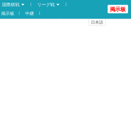
国際棋戦
リーグ戦
掲示板
掲示板
中継
登録
ログイン
日本語