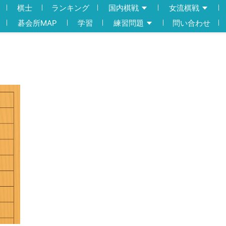
棋士
ランキング
国内棋戦
女流棋戦
碁会所MAP
学習
練習問題
問い合わせ