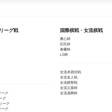
リーグ戦
国際棋戦・女流棋戦
農心杯
応氏杯
春蘭杯
LG杯
女流本因坊戦
女流名人戦
女流棋聖戦
女流立葵杯
リーグ
女流扇興杯
ーグ
リーグ
リーグ