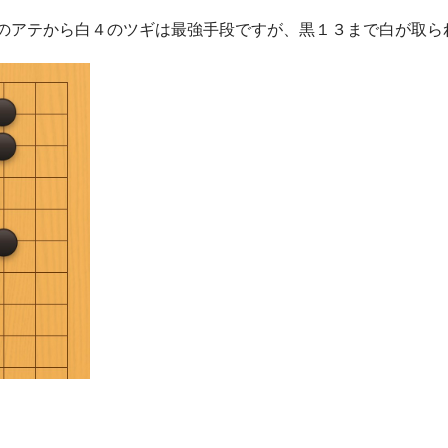
２のアテから白４のツギは最強手段ですが、黒１３まで白が取ら