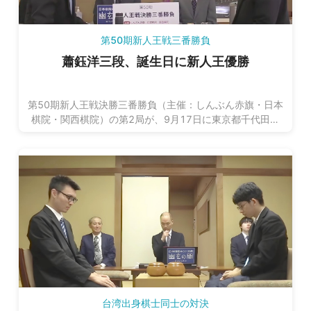
第50期新人王戦三番勝負
蕭鈺洋三段、誕生日に新人王優勝
第50期新人王戦決勝三番勝負（主催：しんぶん赤旗・日本
棋院・関西棋院）の第2局が、9月17日に東京都千代田区
の「日本棋院東京本院」で行われました。蕭鈺洋三段が張
瑞傑六段に白番中押し勝ちを収め、対戦成績2勝0敗で優勝
を決めました。
台湾出身棋士同士の対決