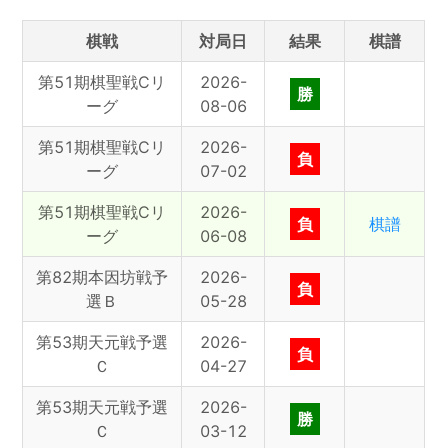
棋戦
対局日
結果
棋譜
第51期棋聖戦Cリ
2026-
勝
ーグ
08-06
第51期棋聖戦Cリ
2026-
負
ーグ
07-02
第51期棋聖戦Cリ
2026-
負
棋譜
ーグ
06-08
第82期本因坊戦予
2026-
負
選Ｂ
05-28
第53期天元戦予選
2026-
負
Ｃ
04-27
第53期天元戦予選
2026-
勝
Ｃ
03-12