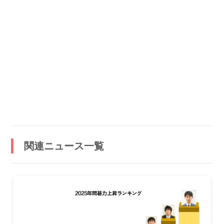
関連ニュース一覧