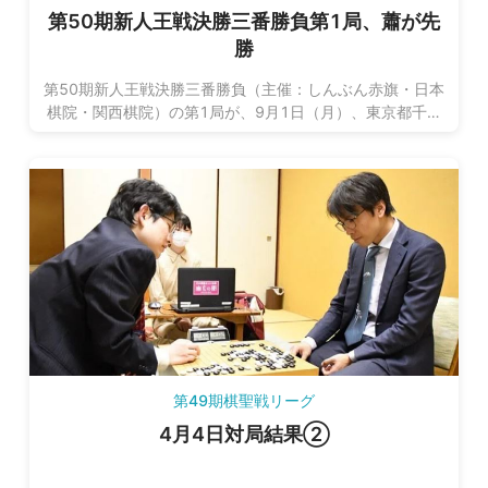
第50期新人王戦決勝三番勝負第1局、蕭が先
勝
第50期新人王戦決勝三番勝負（主催：しんぶん赤旗・日本
棋院・関西棋院）の第1局が、9月1日（月）、東京都千代
田区の「日本棋院東京本院」で行われました。蕭鈺洋三段
が張瑞傑六段に黒番中押し勝ちを収め、シリーズの先勝を
飾りました。両者はともに台湾出身の若手棋士です。
第49期棋聖戦リーグ
4月4日対局結果②