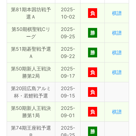
第81期本因坊戦予
2025-
負
棋譜
選Ａ
10-02
第50期棋聖戦Cリ
2025-
勝
棋譜
ーグ
09-25
第51期碁聖戦予選
2025-
勝
棋譜
Ａ
09-22
第50期新人王戦決
2025-
負
棋譜
勝第2局
09-17
第20回広島アルミ
2025-
負
杯・若鯉戦予選
09-15
第50期新人王戦決
2025-
負
棋譜
勝第1局
09-01
第74期王座戦予選
2025-
勝
Ｂ
08-25