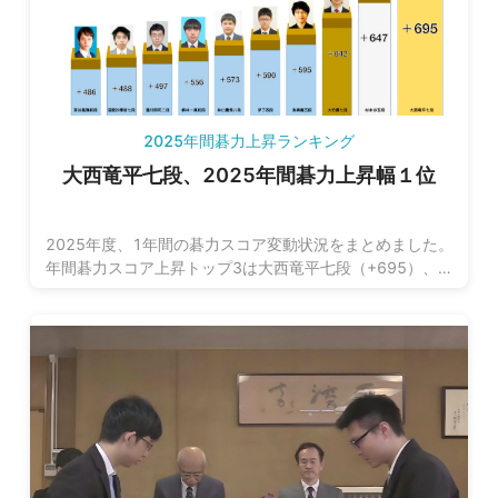
2025年間碁力上昇ランキング
大西竜平七段、2025年間碁力上昇幅１位
2025年度、1年間の碁力スコア変動状況をまとめました。
年間碁力スコア上昇トップ3は大西竜平七段（+695）、村
本渉五段（+647）、大竹優七段（+642）です。