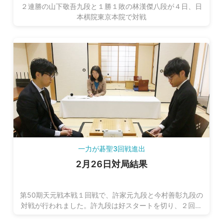
２連勝の山下敬吾九段と１勝１敗の林漢傑八段が４日、日
本棋院東京本院で対戦
一力が碁聖3回戦進出
2月26日対局結果
第50期天元戦本戦１回戦で、許家元九段と今村善彰九段の
対戦が行われました。許九段は好スタートを切り、２回戦
へ進出しました。