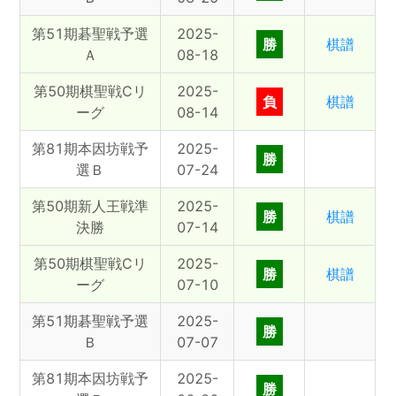
第51期碁聖戦予選
2025-
勝
棋譜
Ａ
08-18
第50期棋聖戦Cリ
2025-
負
棋譜
ーグ
08-14
第81期本因坊戦予
2025-
勝
選Ｂ
07-24
第50期新人王戦準
2025-
勝
棋譜
決勝
07-14
第50期棋聖戦Cリ
2025-
勝
棋譜
ーグ
07-10
第51期碁聖戦予選
2025-
勝
Ｂ
07-07
第81期本因坊戦予
2025-
勝