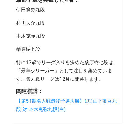
伊田篤史九段
村川大介九段
本木克弥九段
桑原樹七段
特に17歳でリーグ入りを決めた桑原樹七段は
「最年少リーガー」として注目を集めていま
す。名人戦リーグは12月に開幕します。
関連棋譜：
【第51期名人戦最終予選決勝】(黒)山下敬吾九
段 対 本木克弥九段(白)