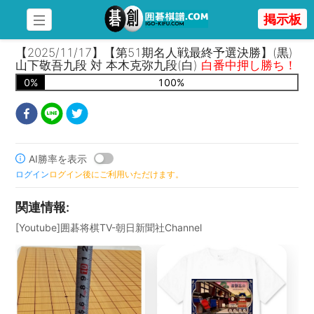
掲示板
【2025/11/17】【第51期名人戦最終予選決勝】(黒)
山下敬吾九段 対 本木克弥九段(白)
白番中押し勝ち！
0
%
100
%
AI勝率を表示
ログイン
ログイン後にご利用いただけます。
関連情報
:
[Youtube]囲碁将棋TV-朝日新聞社Channel