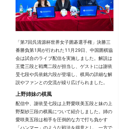
「第7回呉清源杯世界女子囲碁選手権」決勝三
番勝負第1局が行われた11月29日、中国囲棋協
会は試合のライブ配信を実施しました。解説は
王鹭三段と戦鹰二段が担当し、ゲストには謝依
旻七段や呉依銘六段が登場し、棋局の詳細な解
説やファンとの交流が繰り広げられました。
上野姉妹の棋風
配信中、謝依旻七段は上野愛咲美五段と妹の上
野梨紗三段の棋風について紹介しました。姉の
愛咲美五段は相手を圧倒的な力で打ち負かす
「ハンマー」のような戦法を得意とし、一方で