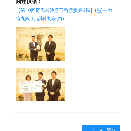
関連棋譜：
【第10回応氏杯決勝五番勝負第3局】(黒)一力
遼九段 対 謝科九段(白)
ニュース一覧へ