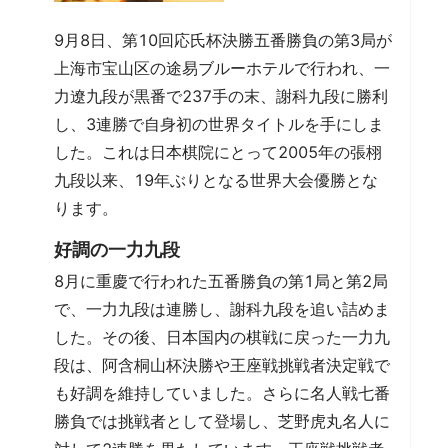
9月8日、第10回応氏杯決勝五番勝負の第3局が
上海市宝山区の途易ブルーホテルで行われ、一
力遼九段が黒番で237手の末、謝科九段に勝利
し、3連勝で自身初の世界タイトルを手にしま
した。これは日本棋院にとって2005年の張栩
九段以来、19年ぶりとなる世界大会優勝とな
ります。
好調の一力九段
8月に重慶で行われた五番勝負の第1局と第2局
で、一力九段は連勝し、謝科九段を追い詰めま
した。その後、日本国内の棋戦に戻った一力九
段は、阿含桐山杯決勝や王座戦挑戦者決定戦で
も好調を維持していました。さらに名人戦七番
勝負では挑戦者として登場し、芝野虎丸名人に