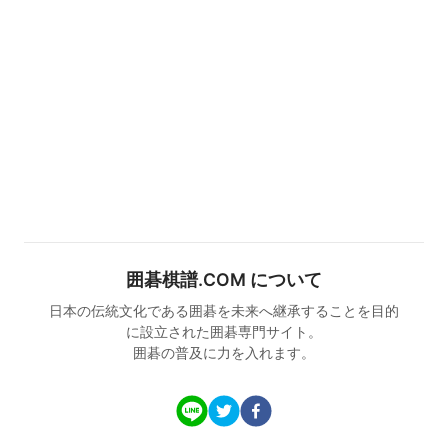
囲碁棋譜.COM について
日本の伝統文化である囲碁を未来へ継承することを目的
に設立された囲碁専門サイト。
囲碁の普及に力を入れます。