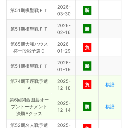
2026-
第51期棋聖戦ＦＴ
勝
03-30
2026-
第51期棋聖戦ＦＴ
勝
02-16
第65期大和ハウス
2026-
負
杯十段戦予選Ｃ
01-29
2026-
第51期棋聖戦ＦＴ
勝
01-19
第74期王座戦予選
2025-
負
棋譜
Ａ
12-18
第6回関西囲碁オー
2025-
プントーナメント
勝
棋譜
12-14
決勝Aクラス
第52期名人戦予選
2025-