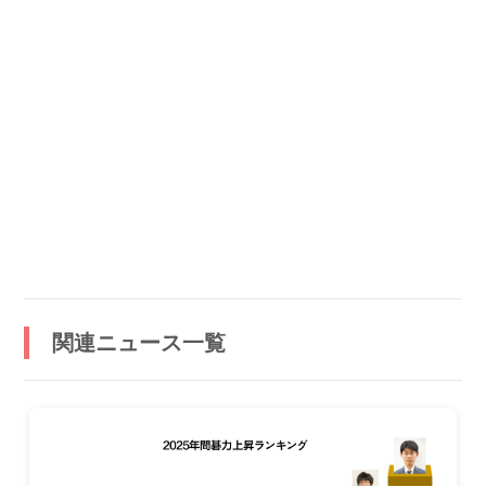
関連ニュース一覧