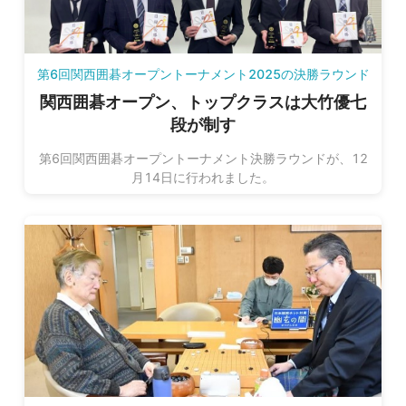
第6回関西囲碁オープントーナメント2025の決勝ラウンド
関西囲碁オープン、トップクラスは大竹優七
段が制す
第6回関西囲碁オープントーナメント決勝ラウンドが、12
月14日に行われました。