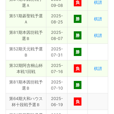
負
棋譜
選Ａ
09-08
第51期碁聖戦予選
2025-
勝
棋譜
Ａ
08-25
第81期本因坊戦予
2025-
勝
棋譜
選Ｂ
08-07
第52期天元戦予選
2025-
勝
Ｂ
07-31
第32期阿含桐山杯
2025-
負
棋譜
本戦1回戦
07-16
第81期本因坊戦予
2025-
勝
選Ｂ
07-10
第64期大和ハウス
2025-
負
杯十段戦予選Ｂ
06-19