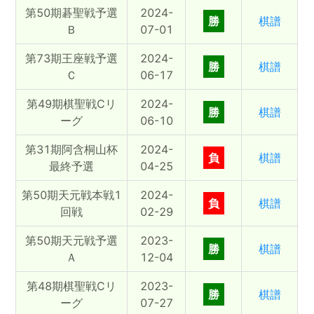
第50期碁聖戦予選
2024-
勝
棋譜
Ｂ
07-01
第73期王座戦予選
2024-
勝
棋譜
Ｃ
06-17
第49期棋聖戦Cリ
2024-
勝
棋譜
ーグ
06-10
第31期阿含桐山杯
2024-
負
棋譜
最終予選
04-25
第50期天元戦本戦1
2024-
負
棋譜
回戦
02-29
第50期天元戦予選
2023-
勝
棋譜
Ａ
12-04
第48期棋聖戦Cリ
2023-
勝
棋譜
ーグ
07-27