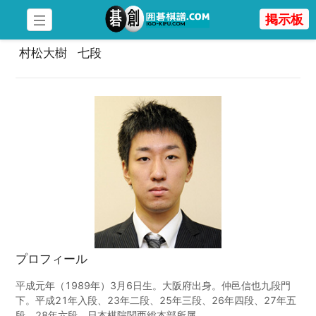
掲示板
村松大樹   七段
プロフィール
平成元年（1989年）3月6日生。大阪府出身。仲邑信也九段門
下。平成21年入段、23年二段、25年三段、26年四段、27年五
段、28年六段。日本棋院関西総本部所属