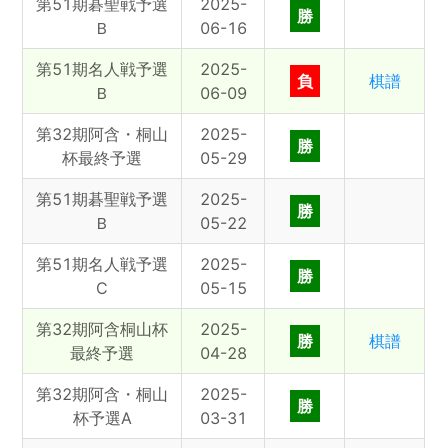
第51期碁聖戦予選
2025-
勝
Ｂ
06-16
第51期名人戦予選
2025-
負
棋譜
Ｂ
06-09
第32期阿含・桐山
2025-
勝
杯最終予選
05-29
第51期碁聖戦予選
2025-
勝
Ｂ
05-22
第51期名人戦予選
2025-
勝
C
05-15
第32期阿含桐山杯
2025-
勝
棋譜
最終予選
04-28
第32期阿含・桐山
2025-
勝
杯予選A
03-31