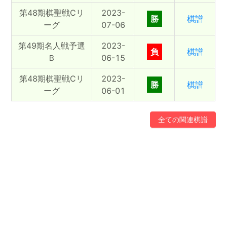
第48期棋聖戦Cリ
2023-
勝
棋譜
ーグ
07-06
第49期名人戦予選
2023-
負
棋譜
Ｂ
06-15
第48期棋聖戦Cリ
2023-
勝
棋譜
ーグ
06-01
全ての関連棋譜