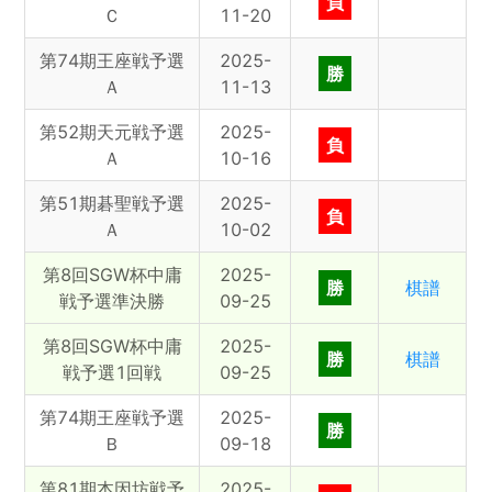
負
Ｃ
11-20
第74期王座戦予選
2025-
勝
Ａ
11-13
第52期天元戦予選
2025-
負
Ａ
10-16
第51期碁聖戦予選
2025-
負
Ａ
10-02
第8回SGW杯中庸
2025-
勝
棋譜
戦予選準決勝
09-25
第8回SGW杯中庸
2025-
勝
棋譜
戦予選1回戦
09-25
第74期王座戦予選
2025-
勝
Ｂ
09-18
第81期本因坊戦予
2025-