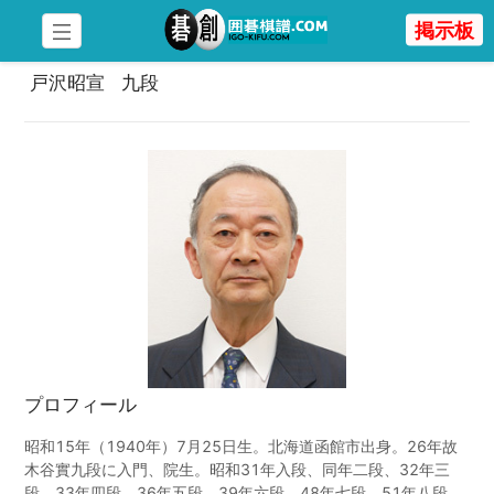
掲示板
戸沢昭宣   九段
プロフィール
昭和15年（1940年）7月25日生。北海道函館市出身。26年故
木谷實九段に入門、院生。昭和31年入段、同年二段、32年三
段、33年四段、36年五段、39年六段、48年七段、51年八段、