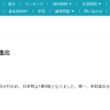
棋士
ランキング
国内棋戦
女流棋戦
碁会所MAP
学習
練習問題
問い合わせ
進出
目が行われ、日本勢は1勝4敗となりました。唯一、本戦進出