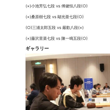
(×)小池芳弘七段 vs 傅健恒八段(○)
(×)桑原樹七段 vs 鄔光亜七段(○)
(○)三浦太郎五段 vs 嚴歡八段(×)
(×)藤沢里菜七段 vs 陳一鳴五段(○)
ギャラリー