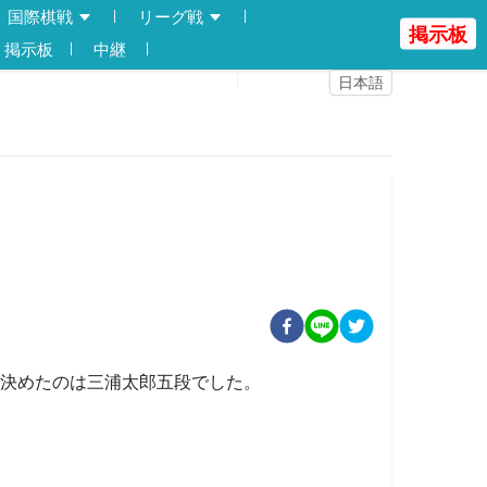
国際棋戦
リーグ戦
掲示板
掲示板
中継
登録
ログイン
日本語
を決めたのは三浦太郎五段でした。