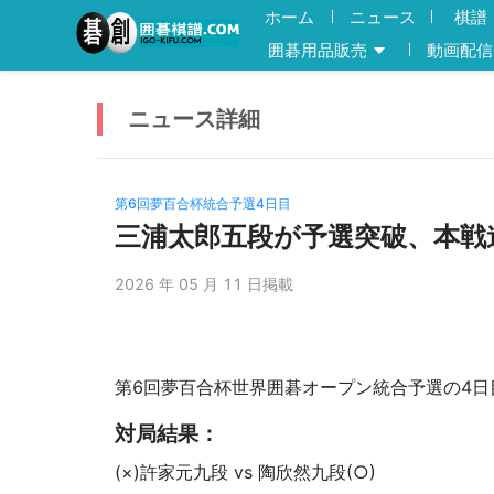
ホーム
ニュース
棋譜
囲碁用品販売
動画配信
ニュース
詳細
第6回夢百合杯統合予選4日目
三浦太郎五段が予選突破、本戦
2026 年 05 月 11 日掲載
第6回夢百合杯世界囲碁オープン統合予選の4日
対局結果：
(×)許家元九段 vs 陶欣然九段(○)