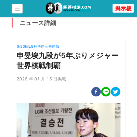
掲示板
ニュース
詳細
第30回LG杯決勝三番勝負
申旻埈九段が5年ぶりメジャー
世界棋戦制覇
2026 年 01 月 15 日掲載