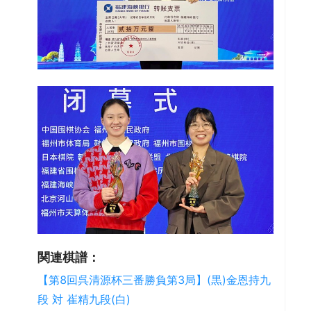
関連棋譜：
【第8回呉清源杯三番勝負第3局】(黒)金恩持九
段 対 崔精九段(白)