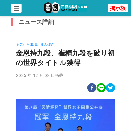
掲示板
ニュース
詳細
予選から出場、８人抜き
金恩持九段、崔精九段を破り初
の世界タイトル獲得
2025 年 12 月 09 日掲載