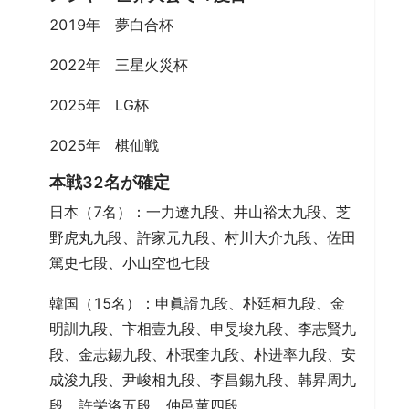
2019年 夢白合杯
2022年 三星火災杯
2025年 LG杯
2025年 棋仙戦
本戦32名が確定
日本（7名）：一力遼九段、井山裕太九段、芝
野虎丸九段、許家元九段、村川大介九段、佐田
篤史七段、小山空也七段
韓国（15名）：申眞諝九段、朴廷桓九段、金
明訓九段、卞相壹九段、申旻埈九段、李志賢九
段、金志錫九段、朴珉奎九段、朴进率九段、安
成浚九段、尹峻相九段、李昌錫九段、韩昇周九
段、許栄洛五段、仲邑菫四段