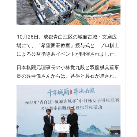
10月26日、成都青白江区の城廂古城・文廟広
場にて、「希望囲碁教室」授与式と、プロ棋士
による公益指導碁イベントが開催されました。
日本棋院元理事長の小林覚九段と双龍棋具董事
長の呉亜偉さんからは、碁盤と碁石が贈され、