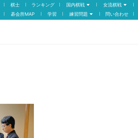
棋士
ランキング
国内棋戦
女流棋戦
碁会所MAP
学習
練習問題
問い合わせ