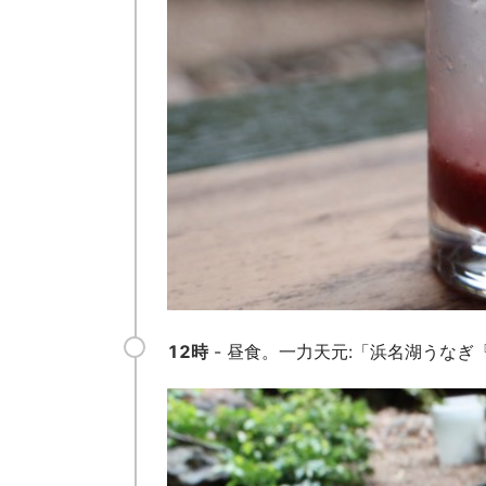
12時
- 昼食。一力天元:「浜名湖うな