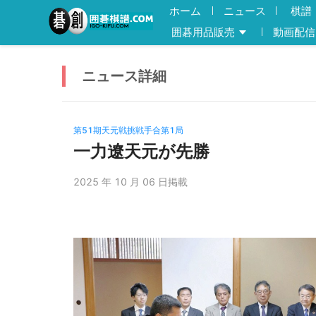
ホーム
ニュース
棋譜
囲碁用品販売
動画配信
ニュース
詳細
第51期天元戦挑戦手合第1局
一力遼天元が先勝
2025 年 10 月 06 日掲載