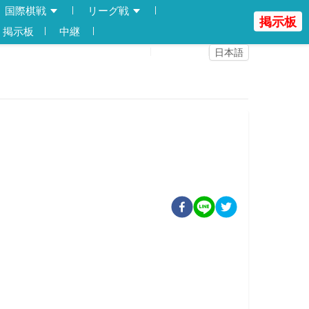
国際棋戦
リーグ戦
掲示板
掲示板
中継
登録
ログイン
日本語