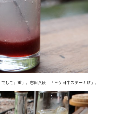
ぎ『でしこ』重」。志田八段：「三ケ日牛ステーキ膳」。