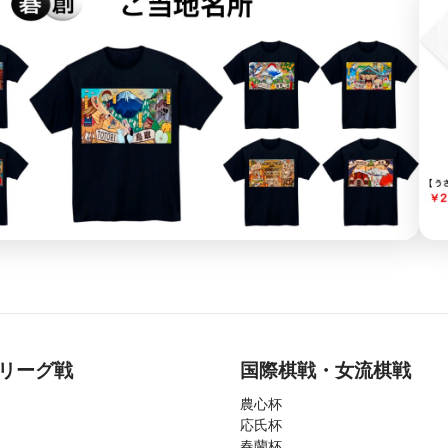
リーグ戦
国際棋戦・女流棋戦
農心杯
応氏杯
春蘭杯