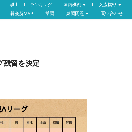
棋士
ランキング
国内棋戦
女流棋戦
碁会所MAP
学習
練習問題
問い合わせ
グ残留を決定