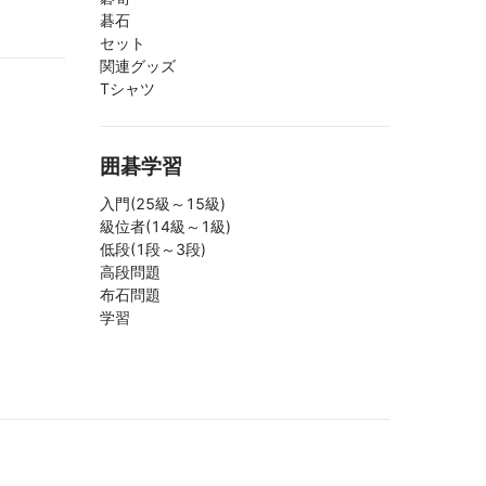
碁石
セット
関連グッズ
Tシャツ
囲碁学習
入門(25級～15級)
級位者(14級～1級)
低段(1段～3段)
高段問題
布石問題
学習