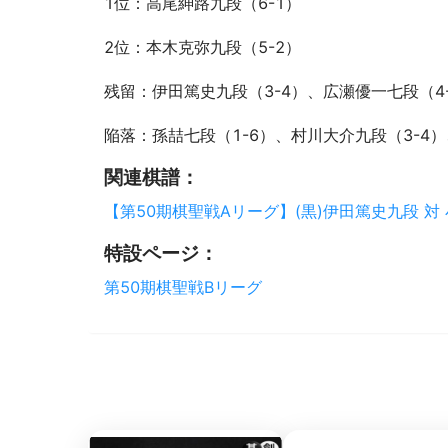
1位：高尾紳路九段（6-1）
2位：本木克弥九段（5-2）
残留：伊田篤史九段（3-4）、広瀬優一七段（4
陥落：孫喆七段（1-6）、村川大介九段（3-4）
関連棋譜：
【第50期棋聖戦Aリーグ】(黒)伊田篤史九段 対 
特設ページ：
第50期棋聖戦Bリーグ