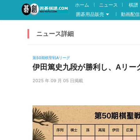
ホーム
ニュース
棋譜
囲碁用品販売
動画配信
ニュース
詳細
第50期棋聖戦Aリーグ
伊田篤史九段が勝利し、Aリー
2025 年 09 月 05 日掲載