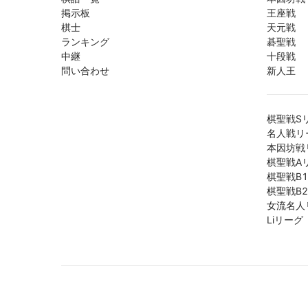
掲示板
王座戦
棋士
天元戦
ランキング
碁聖戦
中継
十段戦
問い合わせ
新人王
棋聖戦S
名人戦リ
本因坊戦
棋聖戦A
棋聖戦B
棋聖戦B
女流名人
Liリーグ