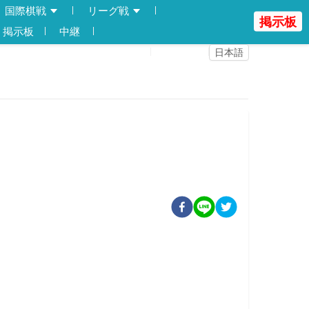
国際棋戦
リーグ戦
掲示板
掲示板
中継
登録
ログイン
日本語