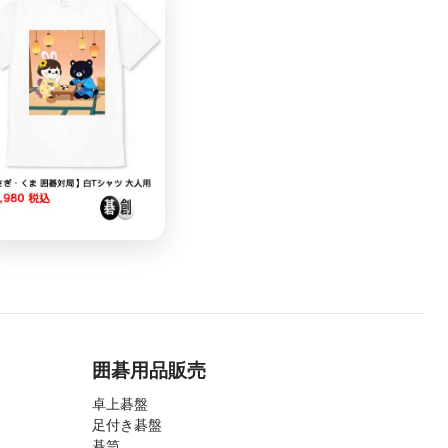
囲碁用品販売
卓上碁盤
足付き碁盤
碁笥