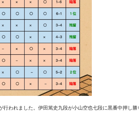
ドが行われました。伊田篤史九段が小山空也七段に黒番中押し