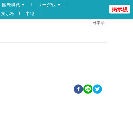
国際棋戦
リーグ戦
掲示板
掲示板
中継
登録
ログイン
日本語