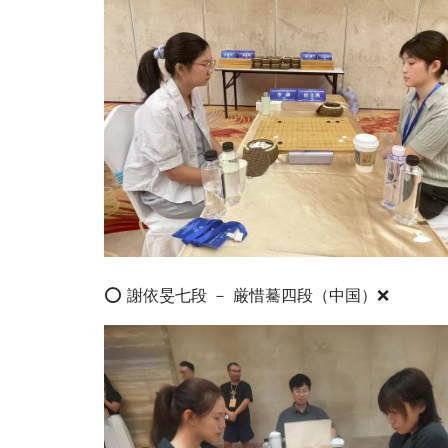
⭕️ 謝依旻七段 － 厳惜驀四段（中国）❌