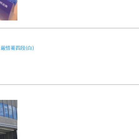
厳惜驀四段(白)
】