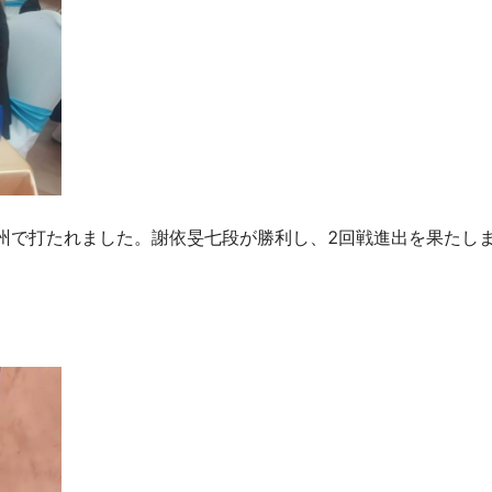
福州で打たれました。謝依旻七段が勝利し、2回戦進出を果たし