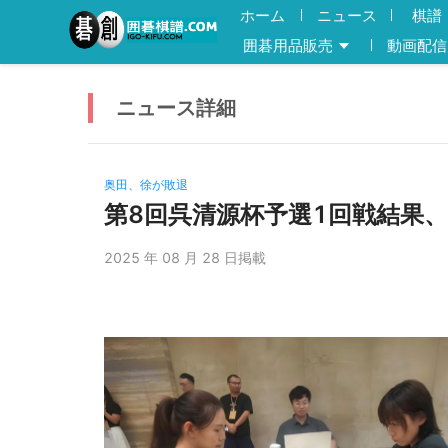
ホーム
ニュース
棋譜
囲碁用品販売
動画配信
ニュース
詳細
奥田、徐が敗退
第8回呉清源杯予選1回戦結果
2025 年 08 月 28 日掲載