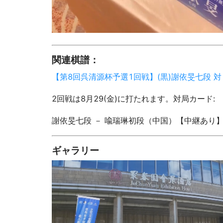
関連棋譜：
【第8回呉清源杯予選1回戦】(黒)謝依旻七段 対 
2回戦は8月29(金)に打たれます。対局カード:
謝依旻七段 － 喩瑞琳初段（中国）【中継あり
ギャラリー