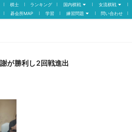
棋士
ランキング
国内棋戦
女流棋戦
碁会所MAP
学習
練習問題
問い合わせ
、謝が勝利し2回戦進出