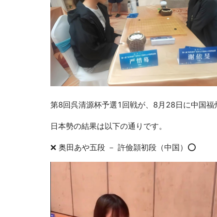
第8回呉清源杯予選1回戦が、8月28日に中国
日本勢の結果は以下の通りです。
❌ 奥田あや五段 － 許儉頴初段（中国）⭕️