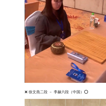
❌ 徐文燕二段 － 李赫六段（中国）⭕️