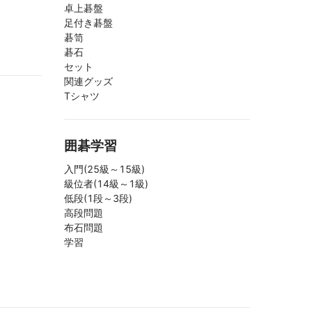
卓上碁盤
足付き碁盤
碁笥
碁石
セット
関連グッズ
Tシャツ
囲碁学習
入門(25級～15級)
級位者(14級～1級)
低段(1段～3段)
高段問題
布石問題
学習