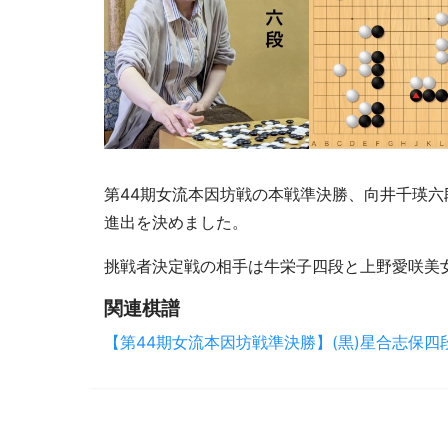
第44期女流本因坊戦の本戦準決勝、向井千瑛六
進出を決めました。
挑戦者決定戦の相手は牛栄子四段と上野愛咲美
関連棋譜
【第44期女流本因坊戦準決勝】(黒)星合志保四段