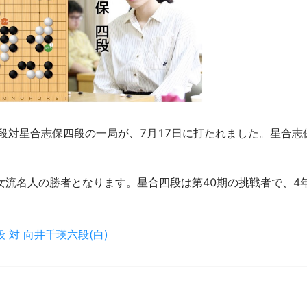
段対星合志保四段の一局が、7月17日に打たれました。星合志
女流名人の勝者となります。星合四段は第40期の挑戦者で、4
 対 向井千瑛六段(白)